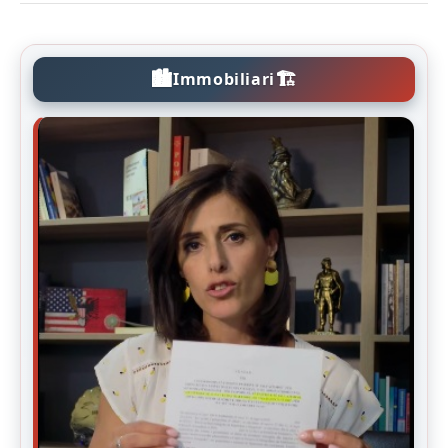
🏙️
🏗️
Immobiliari