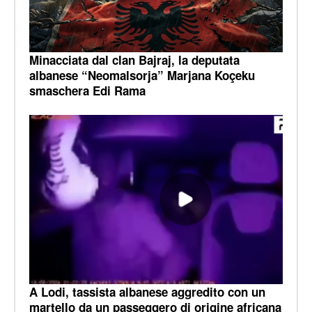
Minacciata dal clan Bajraj, la deputata
albanese “Neomalsorja” Marjana Koçeku
smaschera Edi Rama
A Lodi, tassista albanese aggredito con un
martello da un passeggero di origine africana