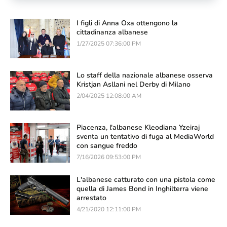
I figli di Anna Oxa ottengono la
cittadinanza albanese
1/27/2025 07:36:00 PM
Lo staff della nazionale albanese osserva
Kristjan Asllani nel Derby di Milano
2/04/2025 12:08:00 AM
Piacenza, l'albanese Kleodiana Yzeiraj
sventa un tentativo di fuga al MediaWorld
con sangue freddo
7/16/2026 09:53:00 PM
L'albanese catturato con una pistola come
quella di James Bond in Inghilterra viene
arrestato
4/21/2020 12:11:00 PM