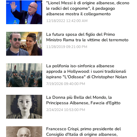
"Lionel Messi è di origine albanese, dicono
le radici del cognome", il pedagogo
albanese mostra il collegamento
12/18/2022 12:42:00 AM
La futura sposa del figlio del Primo
Ministro Rama tra le vittime del terremoto
11/28/2019 09:21:00 PM
La polifonia iso-sinfonica albanese
approda a Hollywood: i suoni tradizionali
ispirano "L'Odissea" di Christopher Nolan
7/19/2026 09:40:00 PM
La Donna più Bella del Mondo, la
Principessa Albanese, Fawzia d'Egitto
2/24/2024 10:53:00 PM
Francesco Crispi, primo presidente del
Consiglio d'Italia di origine albanese,