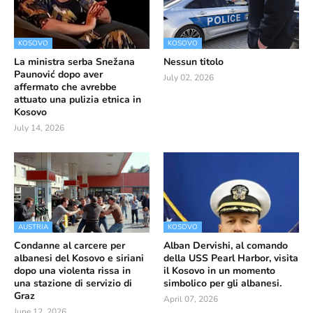
KOSOVO
KOSOVO
La ministra serba Snežana
Nessun titolo
Paunović dopo aver
July 02, 2026
affermato che avrebbe
attuato una pulizia etnica in
Kosovo
July 14, 2026
AUSTRIA
KOSOVO
Condanne al carcere per
Alban Dervishi, al comando
albanesi del Kosovo e siriani
della USS Pearl Harbor, visita
dopo una violenta rissa in
il Kosovo in un momento
una stazione di servizio di
simbolico per gli albanesi.
Graz
April 07, 2026
June 12, 2026