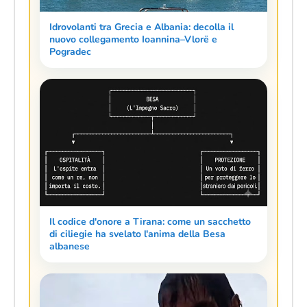
Idrovolanti tra Grecia e Albania: decolla il
nuovo collegamento Ioannina–Vlorë e
Pogradec
Il codice d'onore a Tirana: come un sacchetto
di ciliegie ha svelato l'anima della Besa
albanese