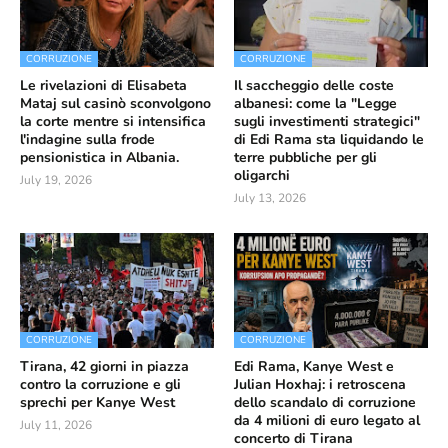
CORRUZIONE
CORRUZIONE
Le rivelazioni di Elisabeta
Il saccheggio delle coste
Mataj sul casinò sconvolgono
albanesi: come la "Legge
la corte mentre si intensifica
sugli investimenti strategici"
l'indagine sulla frode
di Edi Rama sta liquidando le
pensionistica in Albania.
terre pubbliche per gli
oligarchi
July 19, 2026
July 13, 2026
CORRUZIONE
CORRUZIONE
Tirana, 42 giorni in piazza
Edi Rama, Kanye West e
contro la corruzione e gli
Julian Hoxhaj: i retroscena
sprechi per Kanye West
dello scandalo di corruzione
da 4 milioni di euro legato al
July 11, 2026
concerto di Tirana