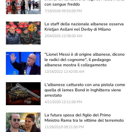
con sangue freddo
7/16/2026 09:53:00 PM
Lo staff della nazionale albanese osserva
Kristjan Asllani nel Derby di Milano
2/04/2025 12:08:00 AM
"Lionel Messi è di origine albanese, dicono
le radici del cognome", il pedagogo
albanese mostra il collegamento
12/18/2022 12:42:00 AM
L'albanese catturato con una pistola come
quella di James Bond in Inghilterra viene
arrestato
4/21/2020 12:11:00 PM
La futura sposa del figlio del Primo
Ministro Rama tra le vittime del terremoto
11/28/2019 09:21:00 PM