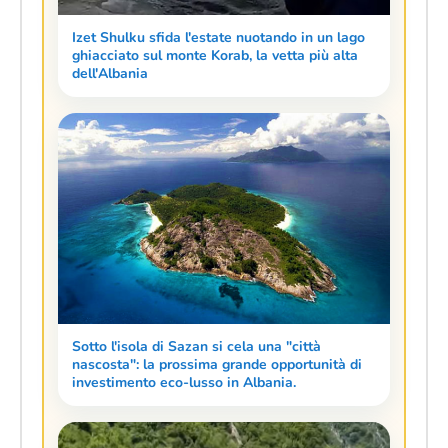
Izet Shulku sfida l'estate nuotando in un lago
ghiacciato sul monte Korab, la vetta più alta
dell'Albania
Sotto l'isola di Sazan si cela una "città
nascosta": la prossima grande opportunità di
investimento eco-lusso in Albania.