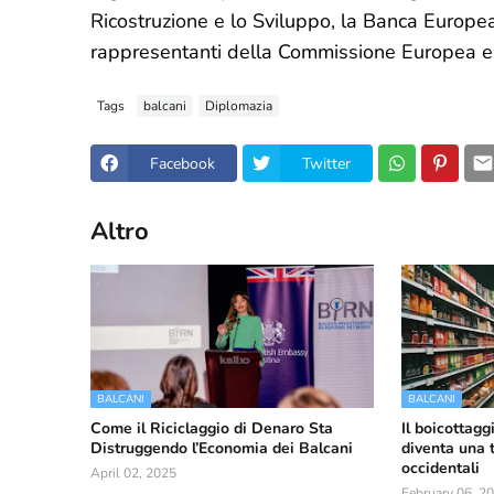
Ricostruzione e lo Sviluppo, la Banca Europea 
rappresentanti della Commissione Europea e a
Tags
balcani
Diplomazia
Facebook
Twitter
Altro
BALCANI
BALCANI
Come il Riciclaggio di Denaro Sta
Il boicottagg
Distruggendo l’Economia dei Balcani
diventa una 
occidentali
April 02, 2025
February 06, 2