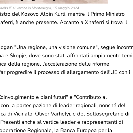
e dell'UE al vertice in Montenegro, 15 maggio 2024
stro del Kosovo Albin Kurti, mentre il Primo Ministro
erri, è anche presente. Accanto a Xhaferri si trova il
slogan "Una regione, una visione comune", segue incontr
rana e Skopje, dove sono stati affrontati ampiamente temi
ica della regione, l'accelerazione delle riforme
far progredire il processo di allargamento dell'UE con i
"Coinvolgimento e piani futuri" e "Contributo al
con la partecipazione di leader regionali, nonché del
a di Vicinato, Oliver Varhelyi, e del Sottosegretario di
 Presenti anche al vertice leader e rappresentanti di
Cooperazione Regionale, la Banca Europea per la