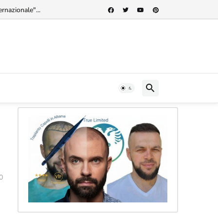
rnazionale"...
0