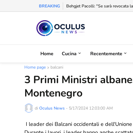
BREAKING
Behgjet Pacolli: "Se sarà revocata l
Home
Cucina
Recentemente
Home page
balcani
3 Primi Ministri albanes
Montenegro
di
Oculus News
-
5/17/2024 12:03:00 AM
I leader dei Balcani occidentali e dell'Unione
Durante i lavori, i leader hanno anche scattato