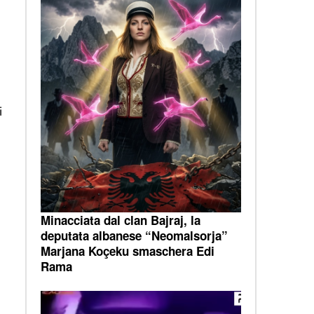
i
Minacciata dal clan Bajraj, la
deputata albanese “Neomalsorja”
Marjana Koçeku smaschera Edi
Rama