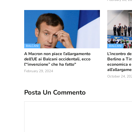
BALCANI
BALCANI
A Macron non piace l’allargamento
L’incontro de
dell’UE ai Balcani occidentali, ecco
Berlino a Ti
l’“invenzione” che ha fatto"
economica e 
all’allargam
February 29, 2024
October 24, 20
Posta Un Commento