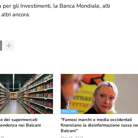
per gli Investimenti, la Banca Mondiale, alti
ltri ancora.
BALCANI
io dei supermercati
"Famosi marchi e media occidentali
tendenza nei Balcani
finanziano la disinformazione russa ne
Balcani"
025
May 15, 2024