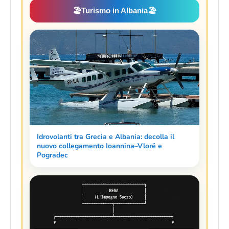
🏖️
Turismo in Albania
🏖️
Idrovolanti tra Grecia e Albania: decolla il
nuovo collegamento Ioannina–Vlorë e
Pogradec