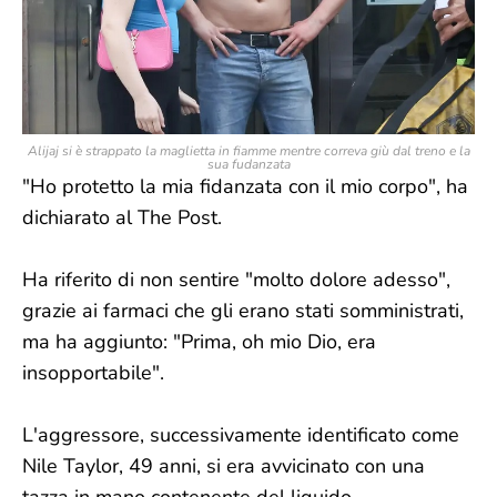
Alijaj si è strappato la maglietta in fiamme mentre correva giù dal treno e la
sua fudanzata
"Ho protetto la mia fidanzata con il mio corpo", ha
dichiarato al The Post.
Ha riferito di non sentire "molto dolore adesso",
grazie ai farmaci che gli erano stati somministrati,
ma ha aggiunto: "Prima, oh mio Dio, era
insopportabile".
L'aggressore, successivamente identificato come
Nile Taylor, 49 anni, si era avvicinato con una