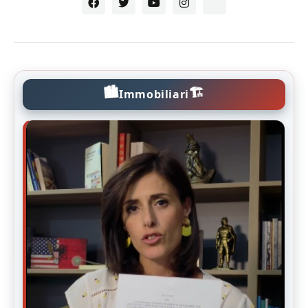
🏙️
🏗️
Immobiliari