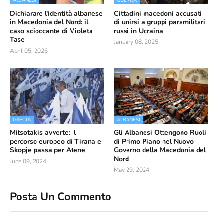
ALBANESI
GUERRA
Dichiarare l'identità albanese
Cittadini macedoni accusati
in Macedonia del Nord: il
di unirsi a gruppi paramilitari
caso scioccante di Violeta
russi in Ucraina
Tase
January 08, 2025
April 05, 2026
GRECIA
ALBANESI
Mitsotakis avverte: Il
Gli Albanesi Ottengono Ruoli
percorso europeo di Tirana e
di Primo Piano nel Nuovo
Skopje passa per Atene
Governo della Macedonia del
Nord
June 09, 2024
May 29, 2024
Posta Un Commento