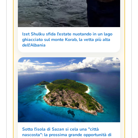
Izet Shulku sfida l'estate nuotando in un lago
ghiacciato sul monte Korab, la vetta più alta
dell'Albania
Sotto l'isola di Sazan si cela una "città
nascosta": la prossima grande opportunità di