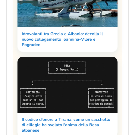
Idrovolanti tra Grecia e Albania: decolla il
nuovo collegamento Ioannina–Vlorë e
Pogradec
Il codice d'onore a Tirana: come un sacchetto
di ciliegie ha svelato l'anima della Besa
albanese