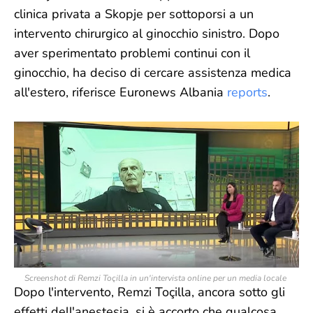
clinica privata a Skopje per sottoporsi a un
intervento chirurgico al ginocchio sinistro. Dopo
aver sperimentato problemi continui con il
ginocchio, ha deciso di cercare assistenza medica
all'estero, riferisce Euronews Albania
reports
.
Screenshot di Remzi Toçilla in un'intervista online per un media locale
Dopo l'intervento, Remzi Toçilla, ancora sotto gli
effetti dell'anestesia, si è accorto che qualcosa