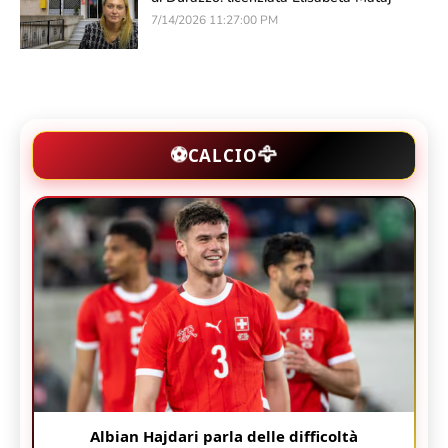
7/14/2026 11:27:00 PM
🦅
⚽
CALCIO
Albian Hajdari parla delle difficoltà