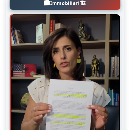
🏙️
🏗️
Immobiliari