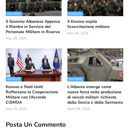
MILITARE
KOSOVO
Il Governo Albanese Approva
Il Kosovo ospita
il Rientro in Servizio del
l'esercitazione militare
Personale Militare in Riserva
May 24, 2025
May 29, 2025
KOSOVO
MILITARE
Kosovo e Stati Uniti
L'Albania emerge come
Rafforzano la Cooperazione
nuova forza nella produzione
Militare con l'Accordo
di veicoli militari: richieste
CISMOA
dalla Grecia e dalla Germania
May 15, 2025
April 09, 2025
Posta Un Commento