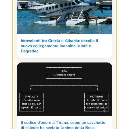
Idrovolanti tra Grecia e Albania: decolla il
nuovo collegamento Ioannina–Vlorë e
Pogradec
Il codice d'onore a Tirana: come un sacchetto
di ciliegie ha svelato l'anima della Besa