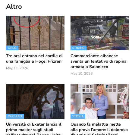
Altro
ORSO
STRANO
Tre orsi entrano nel cortile di
Commerciante albanese
una famiglia a Hoçë, Prizren
sventa un tentativo di rapina
armata a Salonicco
May 11, 2026
May 10, 2026
OCCULTO
STORIA
Università di Exeter lancia il
Quando la malattia mette
primo master sugli studi
alla prova l’amore: il doloroso