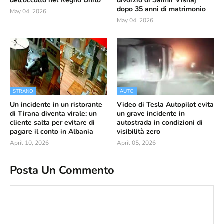
dell’occulto nel Regno Unito
divorzio di Saimir Vishaj
dopo 35 anni di matrimonio
May 04, 2026
May 04, 2026
STRANO
AUTO
Un incidente in un ristorante
Video di Tesla Autopilot evita
di Tirana diventa virale: un
un grave incidente in
cliente salta per evitare di
autostrada in condizioni di
pagare il conto in Albania
visibilità zero
April 10, 2026
April 05, 2026
Posta Un Commento