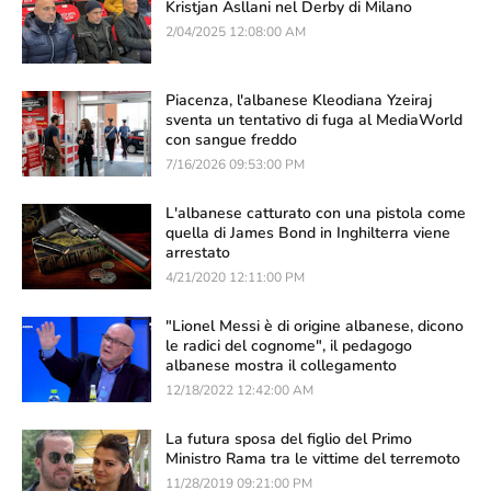
Kristjan Asllani nel Derby di Milano
2/04/2025 12:08:00 AM
Piacenza, l'albanese Kleodiana Yzeiraj
sventa un tentativo di fuga al MediaWorld
con sangue freddo
7/16/2026 09:53:00 PM
L'albanese catturato con una pistola come
quella di James Bond in Inghilterra viene
arrestato
4/21/2020 12:11:00 PM
"Lionel Messi è di origine albanese, dicono
le radici del cognome", il pedagogo
albanese mostra il collegamento
12/18/2022 12:42:00 AM
La futura sposa del figlio del Primo
Ministro Rama tra le vittime del terremoto
11/28/2019 09:21:00 PM