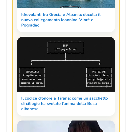
Idrovolanti tra Grecia e Albania: decolla il
nuovo collegamento Ioannina–Vlorë e
Pogradec
Il codice d'onore a Tirana: come un sacchetto
di ciliegie ha svelato l'anima della Besa
albanese