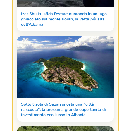
Izet Shulku sfida l'estate nuotando in un lago
ghiacciato sul monte Korab, la vetta più alta
dell'Albania
Sotto l'isola di Sazan si cela una "città
nascosta": la prossima grande opportunità di
investimento eco-lusso in Albania.