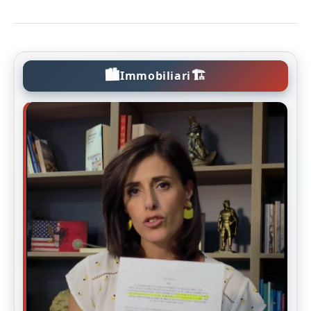
🏙️
🏗️
Immobiliari