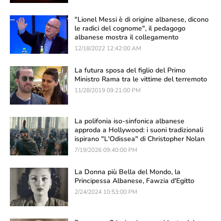
"Lionel Messi è di origine albanese, dicono
le radici del cognome", il pedagogo
albanese mostra il collegamento
12/18/2022 12:42:00 AM
La futura sposa del figlio del Primo
Ministro Rama tra le vittime del terremoto
11/28/2019 09:21:00 PM
La polifonia iso-sinfonica albanese
approda a Hollywood: i suoni tradizionali
ispirano "L'Odissea" di Christopher Nolan
7/19/2026 09:40:00 PM
La Donna più Bella del Mondo, la
Principessa Albanese, Fawzia d'Egitto
2/24/2024 10:53:00 PM