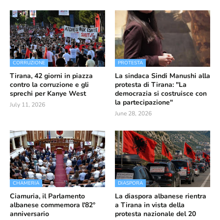
CORRUZIONE
PROTESTA
Tirana, 42 giorni in piazza
La sindaca Sindi Manushi alla
contro la corruzione e gli
protesta di Tirana: "La
sprechi per Kanye West
democrazia si costruisce con
la partecipazione"
July 11, 2026
June 28, 2026
CHAMERIA
DIASPORA
Ciamuria, il Parlamento
La diaspora albanese rientra
albanese commemora l'82°
a Tirana in vista della
anniversario
protesta nazionale del 20