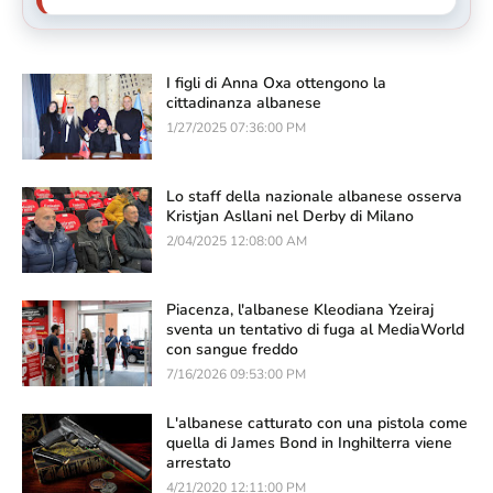
I figli di Anna Oxa ottengono la
cittadinanza albanese
1/27/2025 07:36:00 PM
Lo staff della nazionale albanese osserva
Kristjan Asllani nel Derby di Milano
2/04/2025 12:08:00 AM
Piacenza, l'albanese Kleodiana Yzeiraj
sventa un tentativo di fuga al MediaWorld
con sangue freddo
7/16/2026 09:53:00 PM
L'albanese catturato con una pistola come
quella di James Bond in Inghilterra viene
arrestato
4/21/2020 12:11:00 PM