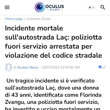
Home page
Incidente d'auto
Incidente mortale
sull'autostrada Laç: poliziotta
fuori servizio arrestata per
violazione del codice stradale
di
Oculus News
-
10/07/2024 12:05:00 AM
0
Un tragico incidente si è verificato
sull'autostrada Laç, dove una donna
di 43 anni, identificata come Florinda
Zvangu, una poliziotta fuori servizio,
ha investito e ucciso mortalmente un