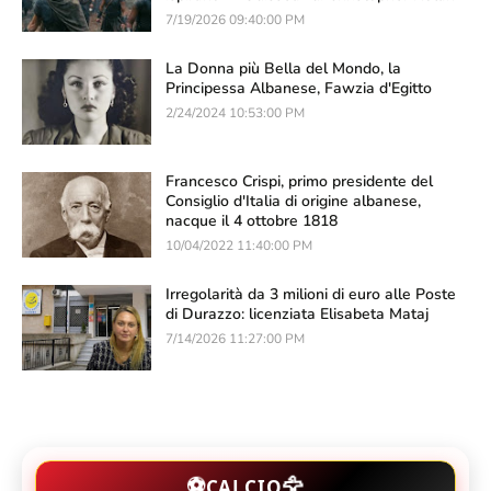
7/19/2026 09:40:00 PM
La Donna più Bella del Mondo, la
Principessa Albanese, Fawzia d'Egitto
2/24/2024 10:53:00 PM
Francesco Crispi, primo presidente del
Consiglio d'Italia di origine albanese,
nacque il 4 ottobre 1818
10/04/2022 11:40:00 PM
Irregolarità da 3 milioni di euro alle Poste
di Durazzo: licenziata Elisabeta Mataj
7/14/2026 11:27:00 PM
🦅
⚽
CALCIO