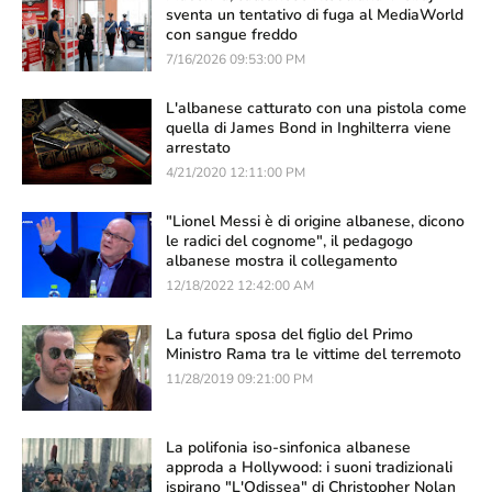
sventa un tentativo di fuga al MediaWorld
con sangue freddo
7/16/2026 09:53:00 PM
L'albanese catturato con una pistola come
quella di James Bond in Inghilterra viene
arrestato
4/21/2020 12:11:00 PM
"Lionel Messi è di origine albanese, dicono
le radici del cognome", il pedagogo
albanese mostra il collegamento
12/18/2022 12:42:00 AM
La futura sposa del figlio del Primo
Ministro Rama tra le vittime del terremoto
11/28/2019 09:21:00 PM
La polifonia iso-sinfonica albanese
approda a Hollywood: i suoni tradizionali
ispirano "L'Odissea" di Christopher Nolan