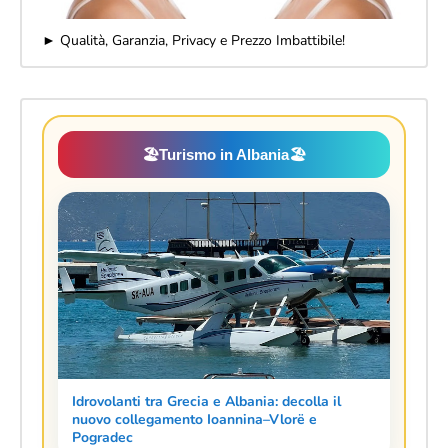
► Qualità, Garanzia, Privacy e Prezzo Imbattibile!
🏖️
Turismo in Albania
🏖️
Idrovolanti tra Grecia e Albania: decolla il
nuovo collegamento Ioannina–Vlorë e
Pogradec