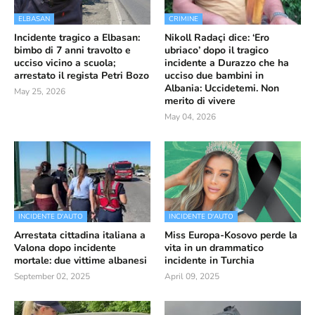
ELBASAN
CRIMINE
Incidente tragico a Elbasan:
Nikoll Radaçi dice: ‘Ero
bimbo di 7 anni travolto e
ubriaco’ dopo il tragico
ucciso vicino a scuola;
incidente a Durazzo che ha
arrestato il regista Petri Bozo
ucciso due bambini in
Albania: Uccidetemi. Non
May 25, 2026
merito di vivere
May 04, 2026
INCIDENTE D'AUTO
INCIDENTE D'AUTO
Arrestata cittadina italiana a
Miss Europa-Kosovo perde la
Valona dopo incidente
vita in un drammatico
mortale: due vittime albanesi
incidente in Turchia
September 02, 2025
April 09, 2025