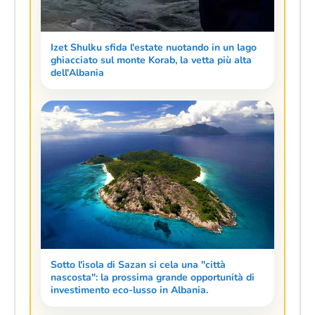
Izet Shulku sfida l'estate nuotando in un lago
ghiacciato sul monte Korab, la vetta più alta
dell'Albania
Sotto l'isola di Sazan si cela una "città
nascosta": la prossima grande opportunità di
investimento eco-lusso in Albania.