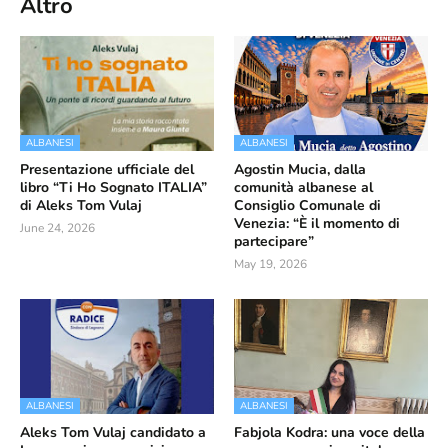
Altro
ALBANESI
ALBANESI
Presentazione ufficiale del
Agostin Mucia, dalla
libro “Ti Ho Sognato ITALIA”
comunità albanese al
di Aleks Tom Vulaj
Consiglio Comunale di
Venezia: “È il momento di
June 24, 2026
partecipare”
May 19, 2026
ALBANESI
ALBANESI
Aleks Tom Vulaj candidato a
Fabjola Kodra: una voce della