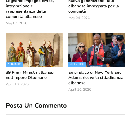
Legnano: impegno civico,
nuova generazione italo-
integrazione e
albanese impegnata per la
rappresentanza della
comunità
comunità albanese
May 04, 2026
May 07, 2026
ALBANESI
ALBANESI
39 Primi Ministri albanesi
Ex sindaco di New York Eric
nell’Impero Ottomano
Adams riceve la cittadinanza
albanese
April 10, 2026
April 10, 2026
Posta Un Commento