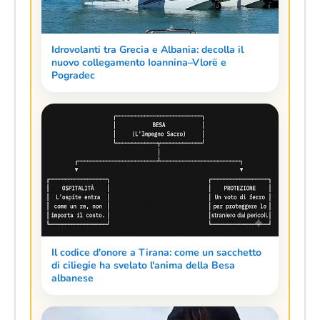
Idrovolanti tra Grecia e Albania: decolla il
nuovo collegamento Ioannina–Vlorë e
Pogradec
Il codice d'onore a Tirana: come un sacchetto
di ciliegie ha svelato l'anima della Besa
albanese