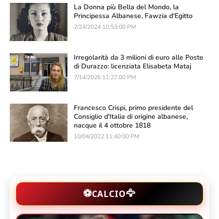
La Donna più Bella del Mondo, la
Principessa Albanese, Fawzia d'Egitto
2/24/2024 10:53:00 PM
Irregolarità da 3 milioni di euro alle Poste
di Durazzo: licenziata Elisabeta Mataj
7/14/2026 11:27:00 PM
Francesco Crispi, primo presidente del
Consiglio d'Italia di origine albanese,
nacque il 4 ottobre 1818
10/04/2022 11:40:00 PM
🦅
⚽
CALCIO