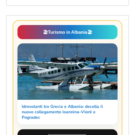
🏖️
Turismo in Albania
🏖️
Idrovolanti tra Grecia e Albania: decolla il
nuovo collegamento Ioannina–Vlorë e
Pogradec