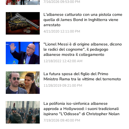
7/16/2026 09:53:00 PM
L'albanese catturato con una pistola come
quella di James Bond in Inghilterra viene
arrestato
4/21/2020 12:11:00 PM
"Lionel Messi è di origine albanese, dicono
le radici del cognome", il pedagogo
albanese mostra il collegamento
12/18/2022 12:42:00 AM
La futura sposa del figlio del Primo
Ministro Rama tra le vittime del terremoto
11/28/2019 09:21:00 PM
La polifonia iso-sinfonica albanese
approda a Hollywood: i suoni tradizionali
ispirano "L'Odissea" di Christopher Nolan
7/19/2026 09:40:00 PM