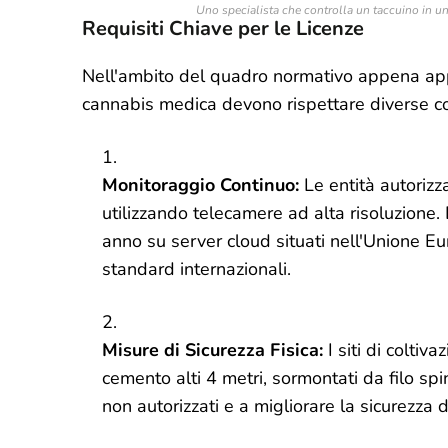
Uno specialista che controlla un taccuino in u
Requisiti Chiave per le Licenze
Nell'ambito del quadro normativo appena appro
cannabis medica devono rispettare diverse con
Monitoraggio Continuo:
Le entità autoriz
utilizzando telecamere ad alta risoluzione.
anno su server cloud situati nell'Unione Eur
standard internazionali.
Misure di Sicurezza Fisica:
I siti di coltiv
cemento alti 4 metri, sormontati da filo sp
non autorizzati e a migliorare la sicurezza d