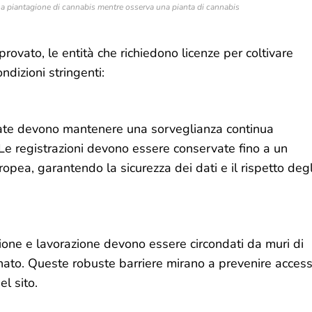
na piantagione di cannabis mentre osserva una pianta di cannabis
vato, le entità che richiedono licenze per coltivare
dizioni stringenti:
zate devono mantenere una sorveglianza continua
 Le registrazioni devono essere conservate fino a un
opea, garantendo la sicurezza dei dati e il rispetto degl
azione e lavorazione devono essere circondati da muri di
inato. Queste robuste barriere mirano a prevenire access
el sito.