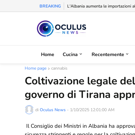
BREAKING
Riconoscimento alla balcanica: la Se
L'Albania aumenta le importazioni a
Home
Cucina
Recentemente
Home page
cannabis
Coltivazione legale del
governo di Tirana app
di
Oculus News
-
1/10/2025 12:01:00 AM
Il Consiglio dei Ministri in Albania ha appro
sicurezza stringenti e regole per la coltivazi