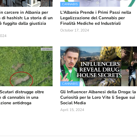
CANNABIS
in carcere in Albania per
L'Albania Prende i Primi Passi nella
 di hashish: La storia di un
Legalizzazione del Cannabis per
 fuggito dalla giustizia
Finalità Mediche ed Industriali
October 17, 2024
2024
CANNABIS
 Scutari distrugge oltre
Gli Influencer Albanesi della Droga: la
e di cannabis in una
Curiosità per le Loro Vite li Segue sui
zione antidroga
Social Media
April 15, 2024