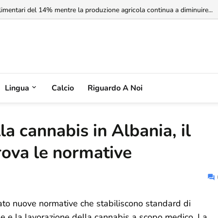
rbia non riconosce il Kosovo, ma l'Albania potrebbe riconoscere la Serbia
limentari del 14% mentre la produzione agricola continua a diminuire...
Lingua
Calcio
Riguardo A Noi
la cannabis in Albania, il
rova le normative
vato nuove normative che stabiliscono standard di
one e la lavorazione della cannabis a scopo medico. La