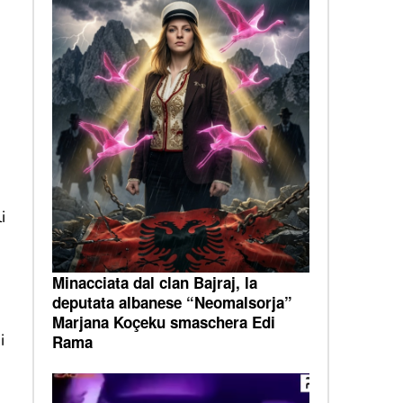
i
Minacciata dal clan Bajraj, la
deputata albanese “Neomalsorja”
Marjana Koçeku smaschera Edi
i
Rama