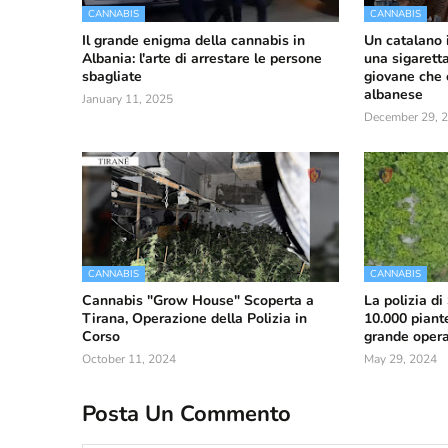
CANNABIS
CANNABIS
Il grande enigma della cannabis in
Un catalano 
Albania: l'arte di arrestare le persone
una sigaretta
sbagliate
giovane che è
albanese
January 11, 2025
December 29, 
CANNABIS
CANNABIS
Cannabis "Grow House" Scoperta a
La polizia di
Tirana, Operazione della Polizia in
10.000 piant
Corso
grande opera
October 11, 2024
May 29, 2024
Posta Un Commento