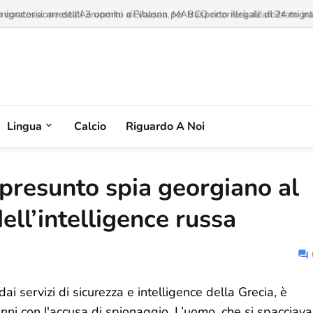
a concessione dell'Aeroporto di Valona, MABCO ricorrerà all'arbitrato inte
Lingua
Calcio
Riguardo A Noi
 presunto spia georgiano al
dell’intelligence russa
 servizi di sicurezza e intelligence della Grecia, è
anni con l'accusa di spionaggio. L’uomo, che si spacciava