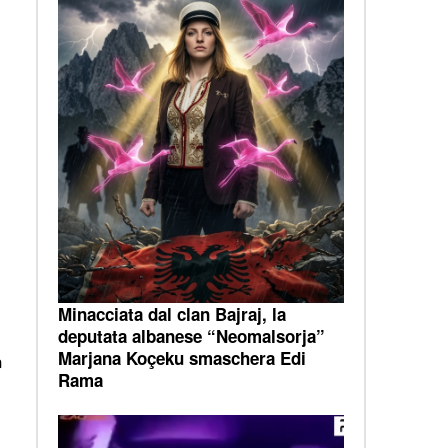
Minacciata dal clan Bajraj, la
deputata albanese “Neomalsorja”
Marjana Koçeku smaschera Edi
a
Rama