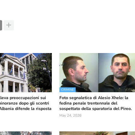
CRIMINE
lleva preoccupazioni sui
Foto segnaletica di Alesio Xhelo: la
 minoranze dopo gli scontri
fedina penale trentennale del
'Albania difende la risposta
sospettato della sparatoria del Pireo.
May 24, 2026