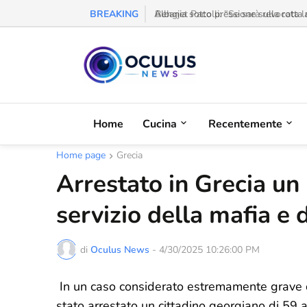
BREAKING
Behgjet Pacolli: "Se sarà revocata l
Home
Cucina
Recentemente
Home page
Grecia
Arrestato in Grecia un
servizio della mafia e 
di
Oculus News
-
4/30/2025 10:26:00 PM
In un caso considerato estremamente grave dai
stato arrestato un cittadino georgiano di 59 