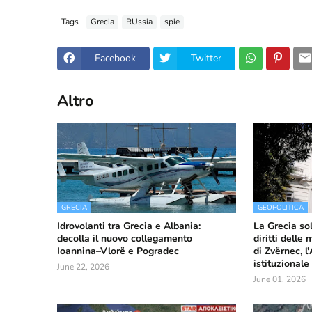
Tags
Grecia
RUssia
spie
Facebook
Twitter
Altro
GRECIA
GEOPOLITICA
Idrovolanti tra Grecia e Albania:
La Grecia so
decolla il nuovo collegamento
diritti delle
Ioannina–Vlorë e Pogradec
di Zvërnec, l
istituzionale
June 22, 2026
June 01, 2026