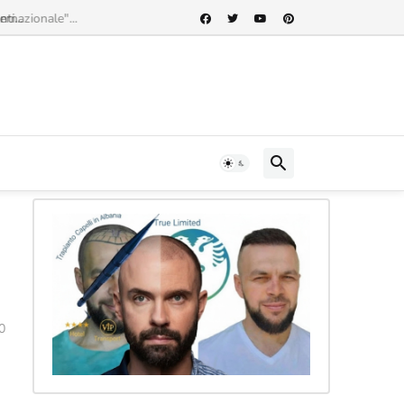
rnazionale"...
0