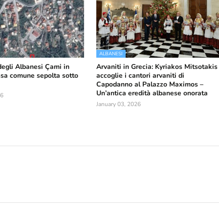
ALBANESI
degli Albanesi Çami in
Arvaniti in Grecia: Kyriakos Mitsotakis
ossa comune sepolta sotto
accoglie i cantori arvaniti di
Capodanno al Palazzo Maximos –
Un’antica eredità albanese onorata
26
January 03, 2026