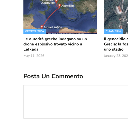
GEOPOLITICA
CHAMERIA
Le autorità greche indagano su un
Il genocidio 
drone esplosivo trovato vicino a
Grecia: la f
Lefkada
uno stadio
May 11, 2026
January 23, 20
Posta Un Commento