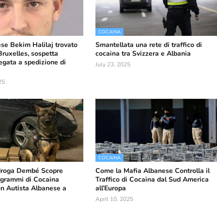
COCAINA
e Bekim Halilaj trovato
Smantellata una rete di traffico di
Bruxelles, sospetta
cocaina tra Svizzera e Albania
egata a spedizione di
July 23, 2025
25
COCAINA
idroga Dembé Scopre
Come la Mafia Albanese Controlla il
ogrammi di Cocaina
Traffico di Cocaina dal Sud America
 un Autista Albanese a
all’Europa
April 10, 2025