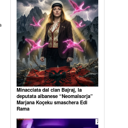
a
Minacciata dal clan Bajraj, la
deputata albanese “Neomalsorja”
Marjana Koçeku smaschera Edi
Rama