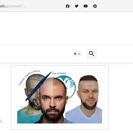
rnazionale"...
0