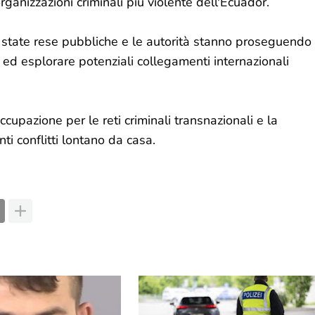
ganizzazioni criminali più violente dell'Ecuador.
o state rese pubbliche e le autorità stanno proseguendo
o ed esplorare potenziali collegamenti internazionali
cupazione per le reti criminali transnazionali e la
enti conflitti lontano da casa.