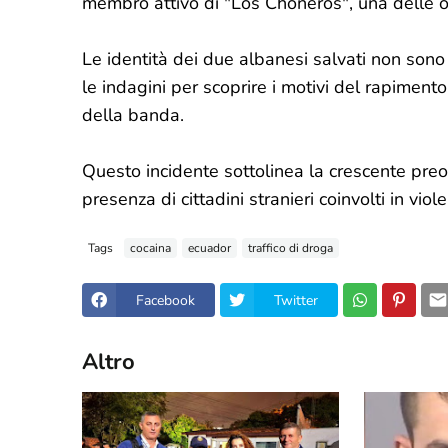
membro attivo di "Los Choneros", una delle or
Le identità dei due albanesi salvati non son
le indagini per scoprire i motivi del rapiment
della banda.
Questo incidente sottolinea la crescente preoc
presenza di cittadini stranieri coinvolti in viol
Tags
cocaina
ecuador
traffico di droga
Facebook
Twitter
Altro