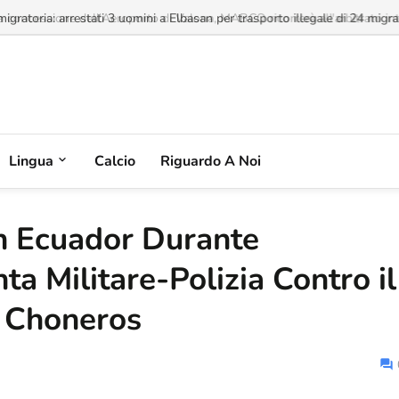
a concessione dell'Aeroporto di Valona, MABCO ricorrerà all'arbitrato inte
Lingua
Calcio
Riguardo A Noi
in Ecuador Durante
a Militare-Polizia Contro il
s Choneros