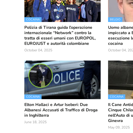
COCAINA
BELGIO
Polizia di Tirana guida l’operazione
Uomo albanes
internazionale “Network” contro la
impiccato a 
tratta di esseri umani con EUROPOL,
esecuzione l
EUROJUST e autorità colombiane
cocaina
October 04, 2025
October 04, 20
COCAINA
COCAINA
Elton Hallaci e Artur Iseberi: Due
Il Cane Ant
Albanesi Accusati di Traffico di Droga
Cinque Chil
in Inghilterra
nell'Auto di
Ginevra
June 18, 2025
May 09, 2025