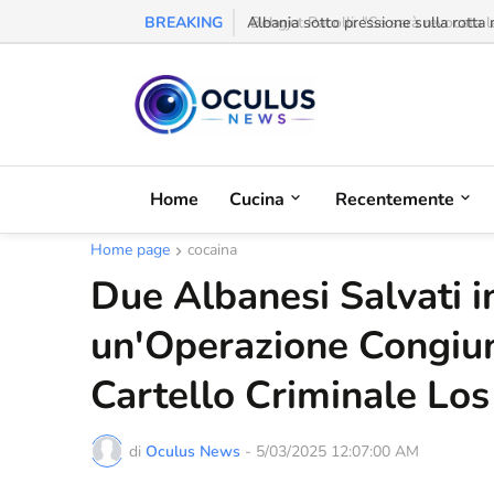
BREAKING
Behgjet Pacolli: "Se sarà revocata l
Home
Cucina
Recentemente
Home page
cocaina
Due Albanesi Salvati 
un'Operazione Congiunt
Cartello Criminale Lo
di
Oculus News
-
5/03/2025 12:07:00 AM