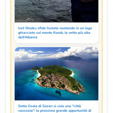
Izet Shulku sfida l'estate nuotando in un lago
ghiacciato sul monte Korab, la vetta più alta
dell'Albania
Sotto l'isola di Sazan si cela una "città
nascosta": la prossima grande opportunità di