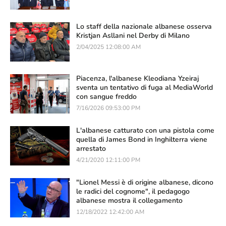
Lo staff della nazionale albanese osserva
Kristjan Asllani nel Derby di Milano
2/04/2025 12:08:00 AM
Piacenza, l'albanese Kleodiana Yzeiraj
sventa un tentativo di fuga al MediaWorld
con sangue freddo
7/16/2026 09:53:00 PM
L'albanese catturato con una pistola come
quella di James Bond in Inghilterra viene
arrestato
4/21/2020 12:11:00 PM
"Lionel Messi è di origine albanese, dicono
le radici del cognome", il pedagogo
albanese mostra il collegamento
12/18/2022 12:42:00 AM