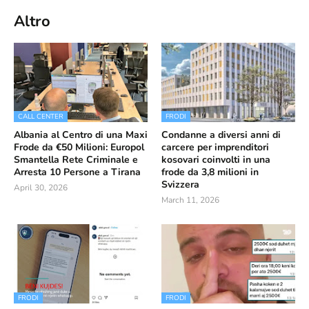
Altro
CALL CENTER
FRODI
Albania al Centro di una Maxi
Condanne a diversi anni di
Frode da €50 Milioni: Europol
carcere per imprenditori
Smantella Rete Criminale e
kosovari coinvolti in una
Arresta 10 Persone a Tirana
frode da 3,8 milioni in
Svizzera
April 30, 2026
March 11, 2026
FRODI
FRODI