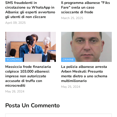
SMS fraudolenti in
Il programma albanese "Fiks
circolazione su WhatsApp in
Fare" svela un caso
Albania: gli esperti avvertono
scioccante di frode
gli utenti di non cliccare
March 25, 2025
April 09, 2025
ECONOMIA
CRIMINE
Massiccia frode finanziaria
La polizia albanese arresta
colpisce 103.000 albanesi:
Arben Meskuti: Presunto
imprese non autorizzate
mente dietro a uno schema
accusate di truffa con
multimilionario
microcrediti
May 25, 2024
May 26, 2024
Posta Un Commento