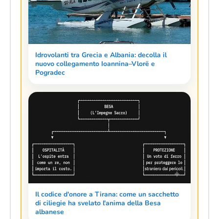
Idrovolanti tra Grecia e Albania: decolla il
nuovo collegamento Ioannina–Vlorë e
Pogradec
Il codice d'onore a Tirana: come un sacchetto
di ciliegie ha svelato l'anima della Besa
albanese