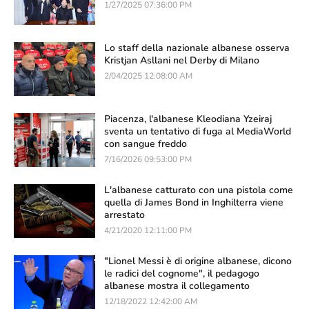
1/27/2025 07:36:00 PM
Lo staff della nazionale albanese osserva
Kristjan Asllani nel Derby di Milano
2/04/2025 12:08:00 AM
Piacenza, l'albanese Kleodiana Yzeiraj
sventa un tentativo di fuga al MediaWorld
con sangue freddo
7/16/2026 09:53:00 PM
L'albanese catturato con una pistola come
quella di James Bond in Inghilterra viene
arrestato
4/21/2020 12:11:00 PM
"Lionel Messi è di origine albanese, dicono
le radici del cognome", il pedagogo
albanese mostra il collegamento
12/18/2022 12:42:00 AM