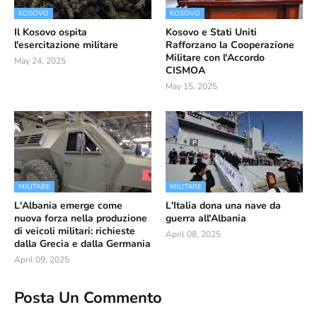
KOSOVO
KOSOVO
Il Kosovo ospita
Kosovo e Stati Uniti
l'esercitazione militare
Rafforzano la Cooperazione
Militare con l'Accordo
May 24, 2025
CISMOA
May 15, 2025
MILITARE
MILITARE
L'Albania emerge come
L'Italia dona una nave da
nuova forza nella produzione
guerra all'Albania
di veicoli militari: richieste
April 08, 2025
dalla Grecia e dalla Germania
April 09, 2025
Posta Un Commento