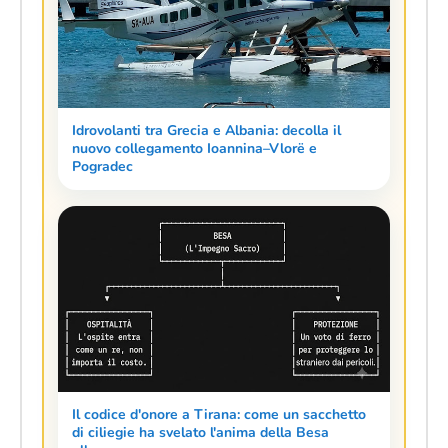
Idrovolanti tra Grecia e Albania: decolla il
nuovo collegamento Ioannina–Vlorë e
Pogradec
Il codice d'onore a Tirana: come un sacchetto
di ciliegie ha svelato l'anima della Besa