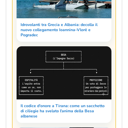
Idrovolanti tra Grecia e Albania: decolla il
nuovo collegamento Ioannina–Vlorë e
Pogradec
Il codice d'onore a Tirana: come un sacchetto
di ciliegie ha svelato l'anima della Besa
albanese