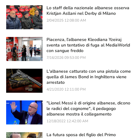
Lo staff della nazionale albanese osserva
Kristjan Asllani nel Derby di Milano
2/04/2025 12:08:00 AM
Piacenza, l'albanese Kleodiana Yzeiraj
sventa un tentativo di fuga al MediaWorld
con sangue freddo
7/16/2026 09:53:00 PM
L'albanese catturato con una pistola come
quella di James Bond in Inghilterra viene
arrestato
4/21/2020 12:11:00 PM
"Lionel Messi è di origine albanese, dicono
le radici del cognome", il pedagogo
albanese mostra il collegamento
12/18/2022 12:42:00 AM
La futura sposa del figlio del Primo