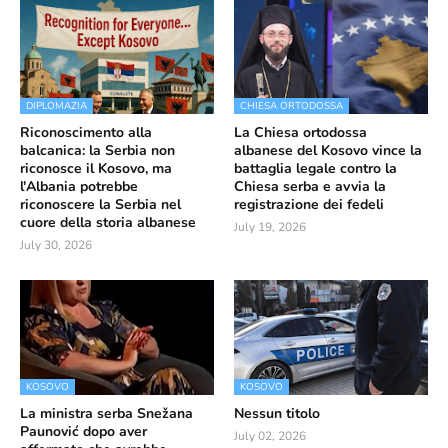
DIPLOMAZIA
CHIESA ORTODOSSA
Riconoscimento alla
La Chiesa ortodossa
balcanica: la Serbia non
albanese del Kosovo vince la
riconosce il Kosovo, ma
battaglia legale contro la
l'Albania potrebbe
Chiesa serba e avvia la
riconoscere la Serbia nel
registrazione dei fedeli
cuore della storia albanese
July 19, 2026
July 30, 2026
KOSOVO
KOSOVO
La ministra serba Snežana
Nessun titolo
Paunović dopo aver
July 02, 2026