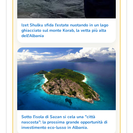
Izet Shulku sfida l'estate nuotando in un lago
ghiacciato sul monte Korab, la vetta più alta
dell'Albania
Sotto l'isola di Sazan si cela una "città
nascosta": la prossima grande opportunità di
investimento eco-lusso in Albania.