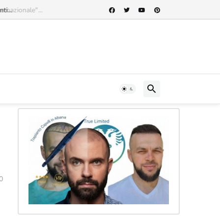
rnazionale"...
0