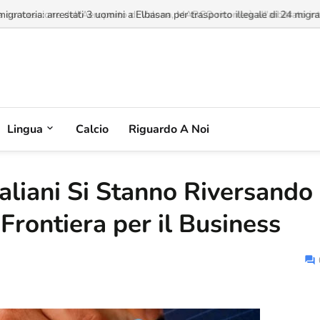
a concessione dell'Aeroporto di Valona, MABCO ricorrerà all'arbitrato inte
Lingua
Calcio
Riguardo A Noi
Italiani Si Stanno Riversando
Frontiera per il Business