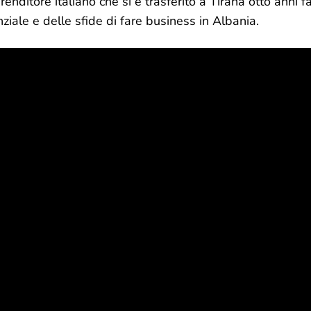
nditore italiano che si è trasferito a Tirana otto anni fa
iale e delle sfide di fare business in Albania.