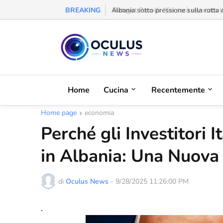
BREAKING
Behgjet Pacolli: "Se sarà revocata l
Home
Cucina
Recentemente
Home page
economia
Perché gli Investitori 
in Albania: Una Nuova 
di
Oculus News
-
9/28/2025 11:26:00 PM
.