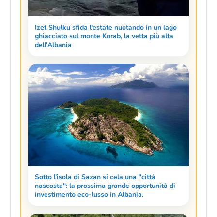
Izet Shulku sfida l'estate nuotando in un lago
ghiacciato sul monte Korab, la vetta più alta
dell'Albania
Sotto l'isola di Sazan si cela una "città
nascosta": la prossima grande opportunità di
investimento eco-lusso in Albania.