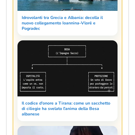
Idrovolanti tra Grecia e Albania: decolla il
nuovo collegamento Ioannina–Vlorë e
Pogradec
Il codice d'onore a Tirana: come un sacchetto
di ciliegie ha svelato l'anima della Besa
albanese