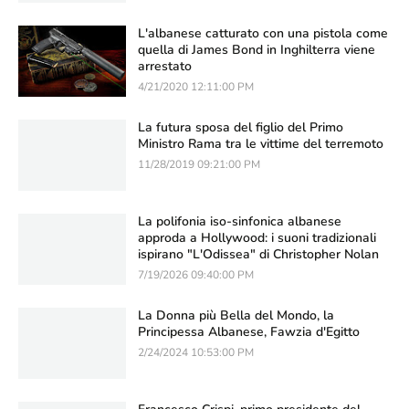
L'albanese catturato con una pistola come
quella di James Bond in Inghilterra viene
arrestato
4/21/2020 12:11:00 PM
La futura sposa del figlio del Primo
Ministro Rama tra le vittime del terremoto
11/28/2019 09:21:00 PM
La polifonia iso-sinfonica albanese
approda a Hollywood: i suoni tradizionali
ispirano "L'Odissea" di Christopher Nolan
7/19/2026 09:40:00 PM
La Donna più Bella del Mondo, la
Principessa Albanese, Fawzia d'Egitto
2/24/2024 10:53:00 PM