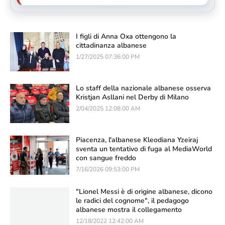
I figli di Anna Oxa ottengono la
cittadinanza albanese
1/27/2025 07:36:00 PM
Lo staff della nazionale albanese osserva
Kristjan Asllani nel Derby di Milano
2/04/2025 12:08:00 AM
Piacenza, l'albanese Kleodiana Yzeiraj
sventa un tentativo di fuga al MediaWorld
con sangue freddo
7/16/2026 09:53:00 PM
"Lionel Messi è di origine albanese, dicono
le radici del cognome", il pedagogo
albanese mostra il collegamento
12/18/2022 12:42:00 AM