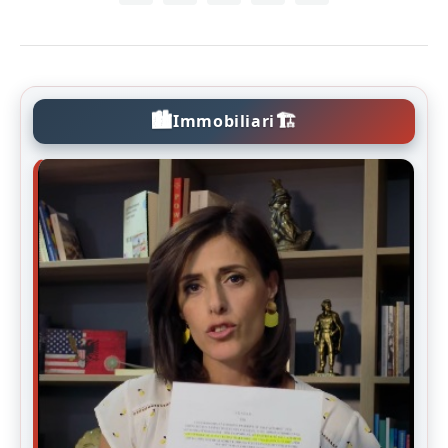
🏙️
🏗️
Immobiliari