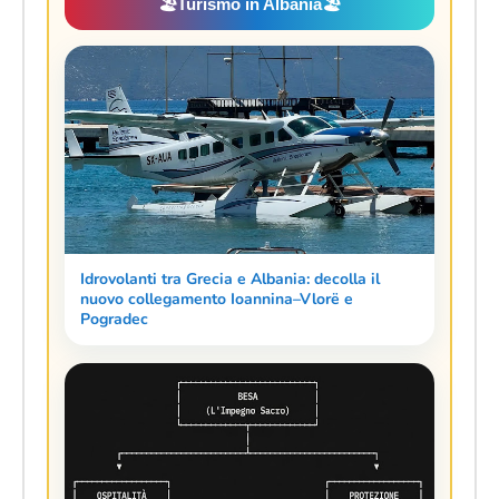
🏖️
Turismo in Albania
🏖️
Idrovolanti tra Grecia e Albania: decolla il
nuovo collegamento Ioannina–Vlorë e
Pogradec