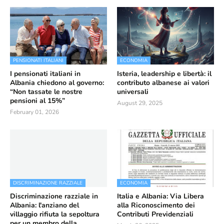
PENSIONATI ITALIANI
ECONOMIA
I pensionati italiani in
Isteria, leadership e libertà: il
Albania chiedono al governo:
contributo albanese ai valori
“Non tassate le nostre
universali
pensioni al 15%”
August 29, 2025
February 01, 2026
DISCRIMINAZIONE RAZZIALE
ECONOMIA
Discriminazione razziale in
Italia e Albania: Via Libera
Albania: l'anziano del
alla Riconoscimento dei
villaggio rifiuta la sepoltura
Contributi Previdenziali
per un membro della