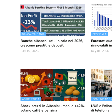
BANCA D'ALBANIA
ECONOMIA
Banche albanesi: utili in calo nel 2026,
Eurostat: quo
crescono prestiti e depositi
rinnovabili i
July 15, 2026
July 01, 2026
AGRICULTURA
COMUNICAZIO
Shock prezzi in Albania: limoni a +42%,
L'UE e l'Alba
volano caffè e benzina
di telefonia