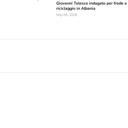
Giovanni Telesco indagato per frode e
riciclaggio in Albania
May 05, 2026