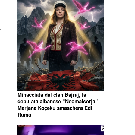
4
Minacciata dal clan Bajraj, la
deputata albanese “Neomalsorja”
Marjana Koçeku smaschera Edi
Rama