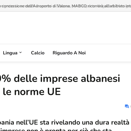
a concessione dell'Aeroporto di Valona, MABCO ricorrerà all'arbitrato inte
Lingua
Calcio
Riguardo A Noi
90% delle imprese albanesi
to le norme UE
bania nell’UE sta rivelando una dura realtà
imprese non è pronta per ciò che sta