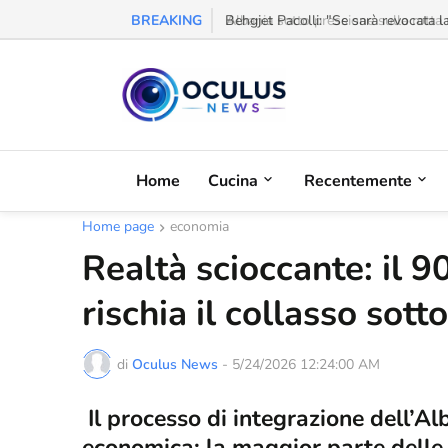
BREAKING
Behgjet Pacolli: "Se sarà revocata l
Home
Cucina
Recentemente
Home page
economia
Realtà scioccante: il 
rischia il collasso sot
di
Oculus News
-
5/24/2026 12:24:00 AM
Il processo di integrazione dell’Al
economica: la maggior parte delle 