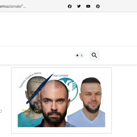
rnazionale"...
0