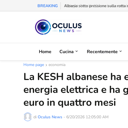
BREAKING
Behgjet Pacolli: "Se sarà revocata l
Home
Cucina
Recentemente
Home page
economia
La KESH albanese ha 
energia elettrica e ha 
euro in quattro mesi
di
Oculus News
-
6/20/2026 12:05:00 AM