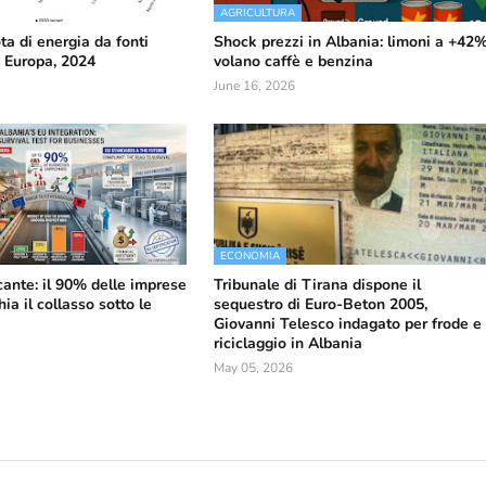
AGRICULTURA
ta di energia da fonti
Shock prezzi in Albania: limoni a +42%
n Europa, 2024
volano caffè e benzina
June 16, 2026
ECONOMIA
cante: il 90% delle imprese
Tribunale di Tirana dispone il
hia il collasso sotto le
sequestro di Euro-Beton 2005,
Giovanni Telesco indagato per frode e
riciclaggio in Albania
May 05, 2026