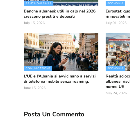
BANCA D'ALBANIA
ECONOMIA
Banche albanesi: utili in calo nel 2026,
Eurostat: quo
crescono prestiti e depositi
rinnovabili i
July 15, 2026
July 01, 2026
COMUNICAZIONE
ECONOMIA
L'UE e l'Albania si avvicinano a servizi
Realtà scioc
di telefonia mobile senza roaming.
albanesi risc
norme UE
June 15, 2026
May 24, 2026
Posta Un Commento