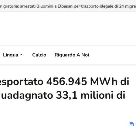
a concessione dell'Aeroporto di Valona, MABCO ricorrerà all'arbitrato inte
Lingua
Calcio
Riguardo A Noi
esportato 456.945 MWh di
guadagnato 33,1 milioni di