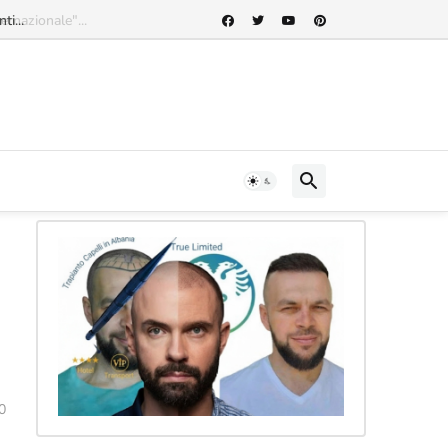
rnazionale"...
0