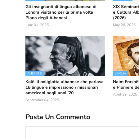
Gli insegnanti di lingua albanese di
XIX Seminari
Londra visitano per la prima volta
e Cultura Al
Piana degli Albanesi
(2026)
June 01, 2026
May 26, 2026
ALBANESI
LINGUA
Kolë, il poliglotta albanese che parlava
Naim Frashër
18 lingue e impressionò i missionari
e Pioniere d
americani negli anni ’20
April 29, 2025
September 04, 2025
Posta Un Commento