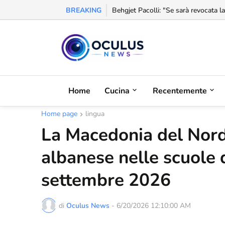
BREAKING
Behgjet Pacolli: "Se sarà revocata l
Home
Cucina
Recentemente
Home page
lingua
La Macedonia del Nord 
albanese nelle scuole d
settembre 2026
di
Oculus News
-
6/20/2026 12:10:00 AM