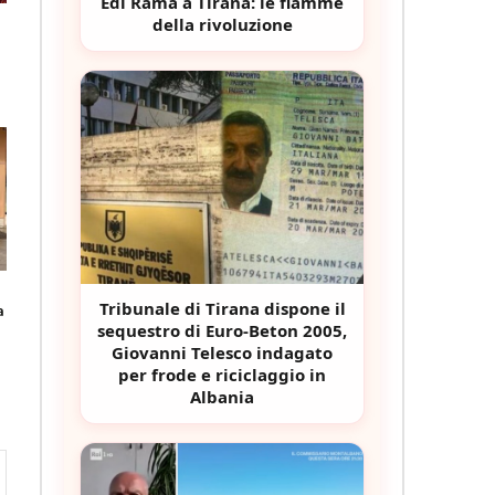
Edi Rama a Tirana: le fiamme
della rivoluzione
Tribunale di Tirana dispone il
a
sequestro di Euro-Beton 2005,
Giovanni Telesco indagato
per frode e riciclaggio in
Albania