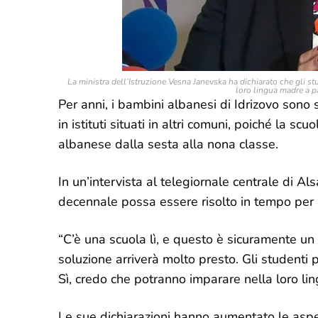
La ministra dell’Istruzione Vesna Janevska ha dichiarato che gli stu
loro lingua madre a p
Per anni, i bambini albanesi di Idrizovo sono s
in istituti situati in altri comuni, poiché la 
albanese dalla sesta alla nona classe.
In un’intervista al telegiornale centrale di A
decennale possa essere risolto in tempo per
“C’è una scuola lì, e questo è sicuramente u
soluzione arriverà molto presto. Gli studenti
Sì, credo che potranno imparare nella loro li
Le sue dichiarazioni hanno aumentato le aspet