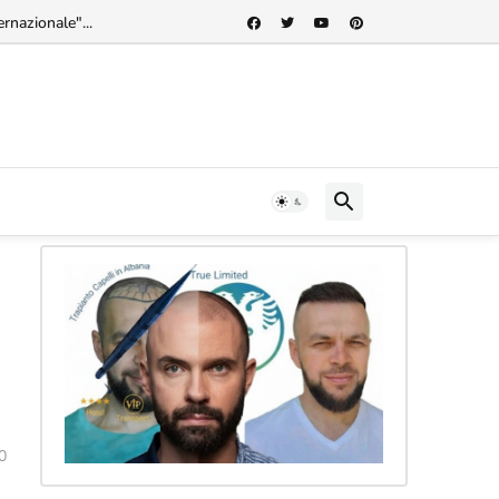
rnazionale"...
0