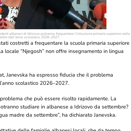
denti albanesi di Idrizovo potranno frequentare l’istruzione primaria superiore nella
artire dall’anno scolastico 2026–2027.
tati costretti a frequentare la scuola primaria superiore
scuola locale “Njegosh” non offre insegnamento in lingua
lsat, Janevska ha espresso fiducia che il problema
 l’anno scolastico 2026–2027.
n problema che può essere risolto rapidamente. La
 potranno studiare in albanese a Idrizovo da settembre?
ngua madre da settembre”, ha dichiarato Janevska.
tative delle famiglie albanesi locali, che da tempo