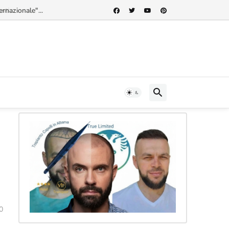
rnazionale"...
0