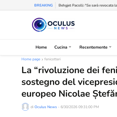
BREAKING
Behgjet Pacolli: "Se sarà revocata l
Home
Cucina
Recentemente
Home page
fenicotteri
La “rivoluzione dei fen
sostegno del vicepres
europeo Nicolae Ștefă
di
Oculus News
-
6/30/2026 09:31:00 PM