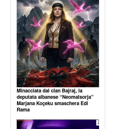
Minacciata dal clan Bajraj, la
deputata albanese “Neomalsorja”
Marjana Koçeku smaschera Edi
Rama
i