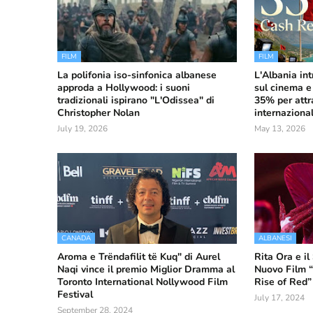
FILM
FILM
La polifonia iso-sinfonica albanese
L'Albania in
approda a Hollywood: i suoni
sul cinema e
tradizionali ispirano "L'Odissea" di
35% per attr
Christopher Nolan
internazional
July 19, 2026
May 13, 2026
CANADA
ALBANESI
Aroma e Trëndafilit të Kuq" di Aurel
Rita Ora e i
Naqi vince il premio Miglior Dramma al
Nuovo Film 
Toronto International Nollywood Film
Rise of Red”
Festival
July 17, 2024
September 28, 2024