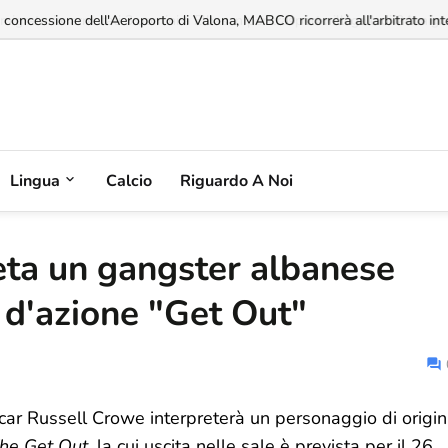
a concessione dell'Aeroporto di Valona, MABCO ricorrerà all'arbitrato inte
Lingua
Calcio
Riguardo A Noi
eta un gangster albanese
d'azione "Get Out"
scar Russell Crowe interpreterà un personaggio di origin
he Get Out
, la cui uscita nelle sale è prevista per il 26