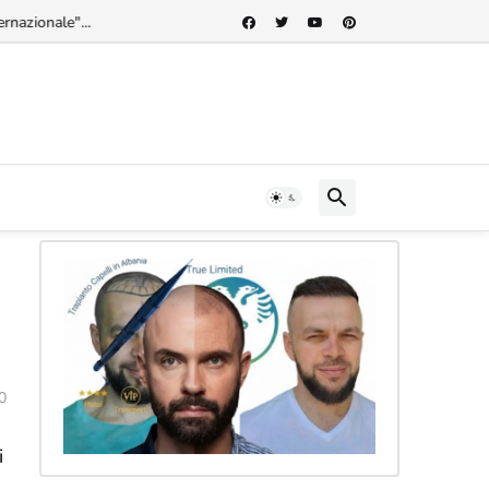
rnazionale"...
0
i