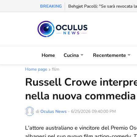
BREAKING
Behgjet Pacolli: "Se sarà revocata l
Home
Cucina
Recentemente
Home page
film
Russell Crowe interpr
nella nuova commedia 
di
Oculus News
-
6/25/2026 09:40:00 PM
L'attore australiano e vincitore del Premio O
albanesi nel suo nuovo film action-comedy,
T