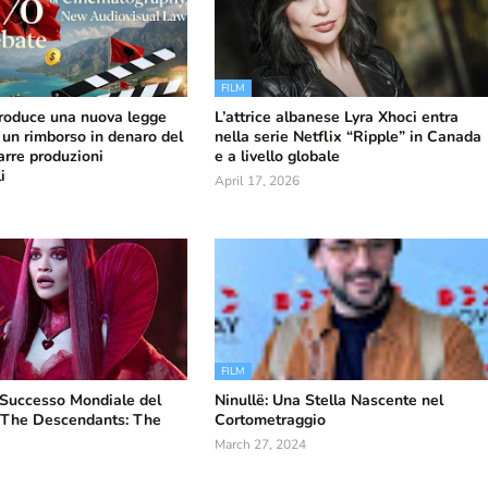
FILM
troduce una nuova legge
L’attrice albanese Lyra Xhoci entra
 un rimborso in denaro del
nella serie Netflix “Ripple” in Canada
arre produzioni
e a livello globale
i
April 17, 2026
FILM
l Successo Mondiale del
Ninullë: Una Stella Nascente nel
“The Descendants: The
Cortometraggio
March 27, 2024