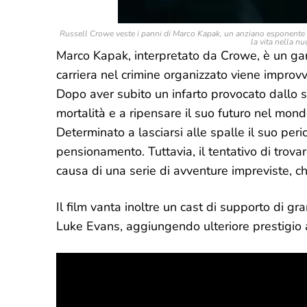
Russell Crowe veste i panni di Marco Kapak, un anziano esponente del
la vita nella 
Marco Kapak, interpretato da Crowe, è un gan
carriera nel crimine organizzato viene improv
Dopo aver subito un infarto provocato dallo s
mortalità e a ripensare il suo futuro nel mondo
Determinato a lasciarsi alle spalle il suo per
pensionamento. Tuttavia, il tentativo di trova
causa di una serie di avventure impreviste,
Il film vanta inoltre un cast di supporto di gr
Luke Evans, aggiungendo ulteriore prestigio 