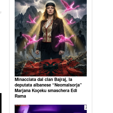
i
Minacciata dal clan Bajraj, la
deputata albanese “Neomalsorja”
Marjana Koçeku smaschera Edi
Rama