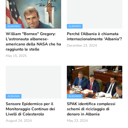
ALBANIA
ALBANIA
William "Borneo" Gregory:
Perché l'Albania è chiamata
L'astronauta albanese-
internazionalmente 'Albania'?
americano della NASA che ha
December 23, 2024
raggiunto le stelle
May 15, 2025
ALBANIA
ALBANIA
Sensore Epidermico per il
SPAK identifica complessi
Monitoraggio Continuo dei
schemi di riciclaggio di
Livelli di Colesterolo
denaro in Albania
August 24, 2024
May 23, 2024