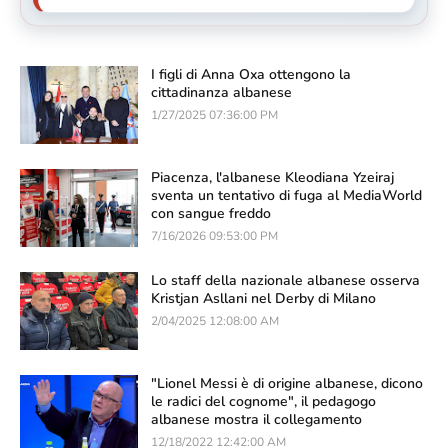
I figli di Anna Oxa ottengono la
cittadinanza albanese
1/27/2025 07:36:00 PM
Piacenza, l'albanese Kleodiana Yzeiraj
sventa un tentativo di fuga al MediaWorld
con sangue freddo
7/16/2026 09:53:00 PM
Lo staff della nazionale albanese osserva
Kristjan Asllani nel Derby di Milano
2/04/2025 12:08:00 AM
"Lionel Messi è di origine albanese, dicono
le radici del cognome", il pedagogo
albanese mostra il collegamento
12/18/2022 12:42:00 AM