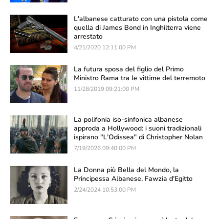
L'albanese catturato con una pistola come
quella di James Bond in Inghilterra viene
arrestato
4/21/2020 12:11:00 PM
La futura sposa del figlio del Primo
Ministro Rama tra le vittime del terremoto
11/28/2019 09:21:00 PM
La polifonia iso-sinfonica albanese
approda a Hollywood: i suoni tradizionali
ispirano "L'Odissea" di Christopher Nolan
7/19/2026 09:40:00 PM
La Donna più Bella del Mondo, la
Principessa Albanese, Fawzia d'Egitto
2/24/2024 10:53:00 PM