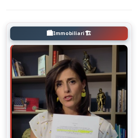
🏙️
🏗️
Immobiliari