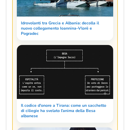
Idrovolanti tra Grecia e Albania: decolla il
nuovo collegamento Ioannina–Vlorë e
Pogradec
Il codice d'onore a Tirana: come un sacchetto
di ciliegie ha svelato l'anima della Besa
albanese