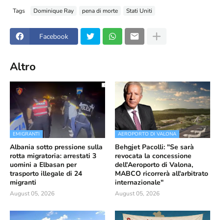
Tags
Dominique Ray
pena di morte
Stati Uniti
Facebook
Altro
EMIGRANTI
AEROPORTO DI VALONA
Albania sotto pressione sulla
Behgjet Pacolli: "Se sarà
rotta migratoria: arrestati 3
revocata la concessione
uomini a Elbasan per
dell'Aeroporto di Valona,
trasporto illegale di 24
MABCO ricorrerà all'arbitrato
migranti
internazionale"
August 05, 2026
August 05, 2026