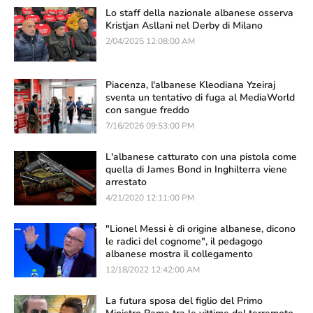
Lo staff della nazionale albanese osserva
Kristjan Asllani nel Derby di Milano
2/04/2025 12:08:00 AM
Piacenza, l'albanese Kleodiana Yzeiraj
sventa un tentativo di fuga al MediaWorld
con sangue freddo
7/16/2026 09:53:00 PM
L'albanese catturato con una pistola come
quella di James Bond in Inghilterra viene
arrestato
4/21/2020 12:11:00 PM
"Lionel Messi è di origine albanese, dicono
le radici del cognome", il pedagogo
albanese mostra il collegamento
12/18/2022 12:42:00 AM
La futura sposa del figlio del Primo