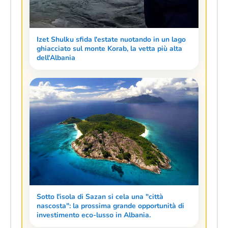
Izet Shulku sfida l'estate nuotando in un lago
ghiacciato sul monte Korab, la vetta più alta
dell'Albania
Sotto l'isola di Sazan si cela una "città
nascosta": la prossima grande opportunità di
investimento eco-lusso in Albania.