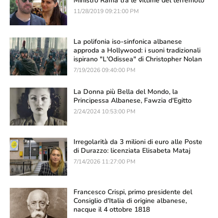
Ministro Rama tra le vittime del terremoto
11/28/2019 09:21:00 PM
La polifonia iso-sinfonica albanese
approda a Hollywood: i suoni tradizionali
ispirano "L'Odissea" di Christopher Nolan
7/19/2026 09:40:00 PM
La Donna più Bella del Mondo, la
Principessa Albanese, Fawzia d'Egitto
2/24/2024 10:53:00 PM
Irregolarità da 3 milioni di euro alle Poste
di Durazzo: licenziata Elisabeta Mataj
7/14/2026 11:27:00 PM
Francesco Crispi, primo presidente del
Consiglio d'Italia di origine albanese,
nacque il 4 ottobre 1818