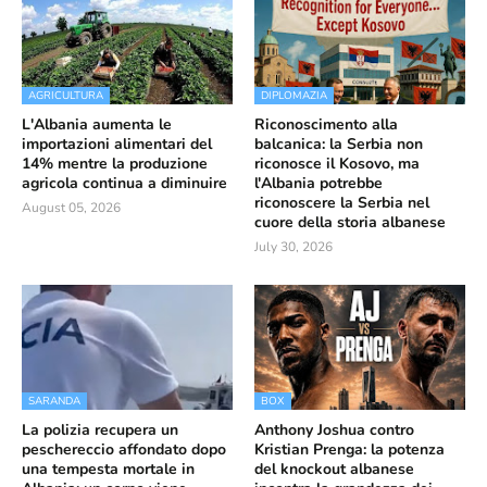
AGRICULTURA
DIPLOMAZIA
L'Albania aumenta le
Riconoscimento alla
importazioni alimentari del
balcanica: la Serbia non
14% mentre la produzione
riconosce il Kosovo, ma
agricola continua a diminuire
l'Albania potrebbe
riconoscere la Serbia nel
August 05, 2026
cuore della storia albanese
July 30, 2026
SARANDA
BOX
La polizia recupera un
Anthony Joshua contro
peschereccio affondato dopo
Kristian Prenga: la potenza
una tempesta mortale in
del knockout albanese