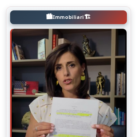
🏙️
🏗️
Immobiliari