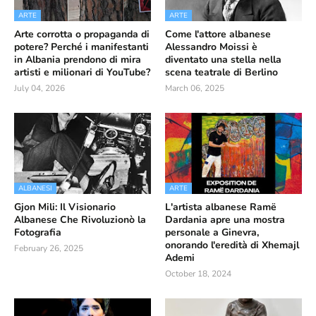
ARTE
ARTE
Arte corrotta o propaganda di
Come l'attore albanese
potere? Perché i manifestanti
Alessandro Moissi è
in Albania prendono di mira
diventato una stella nella
artisti e milionari di YouTube?
scena teatrale di Berlino
July 04, 2026
March 06, 2025
ALBANESI
ARTE
Gjon Mili: Il Visionario
L'artista albanese Ramë
Albanese Che Rivoluzionò la
Dardania apre una mostra
Fotografia
personale a Ginevra,
onorando l'eredità di Xhemajl
February 26, 2025
Ademi
October 18, 2024