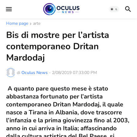
Home page
arte
Bis di mostre per l’artista
contemporaneo Dritan
Mardodaj
di
Oculus News
-
2/08/2019 07:33:00 PM
A quanto pare questo mese è stato
abbastanza fortunato per l’artista
contemporaneo Dritan Mardodaj, il quale
nasce a Tirana in Albania, dove trascorre
l’infanzia e la prima giovinezza fino al 2003,
anno in cui arriva in Italia; affascinando
dalla cultura artistica del Bel Paese, si