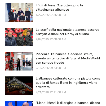
I figli di Anna Oxa ottengono la
cittadinanza albanese
1/27/2025 07:36:00 PM
Lo staff della nazionale albanese osserva
Kristjan Asllani nel Derby di Milano
2/04/2025 12:08:00 AM
Piacenza, l'albanese Kleodiana Yzeiraj
sventa un tentativo di fuga al MediaWorld
con sangue freddo
7/16/2026 09:53:00 PM
L'albanese catturato con una pistola come
quella di James Bond in Inghilterra viene
arrestato
4/21/2020 12:11:00 PM
"Lionel Messi è di origine albanese, dicono