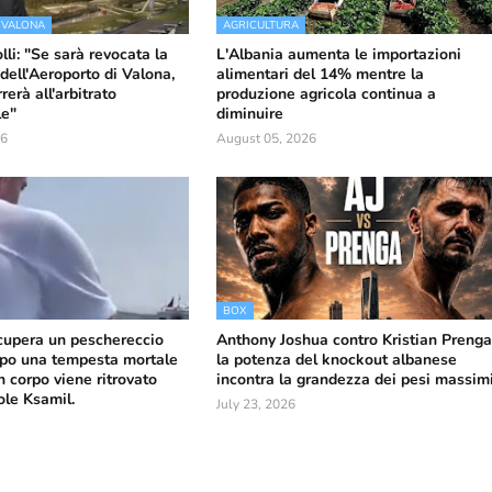
 VALONA
AGRICULTURA
li: "Se sarà revocata la
L'Albania aumenta le importazioni
dell'Aeroporto di Valona,
alimentari del 14% mentre la
erà all'arbitrato
produzione agricola continua a
le"
diminuire
26
August 05, 2026
BOX
ecupera un peschereccio
Anthony Joshua contro Kristian Prenga
po una tempesta mortale
la potenza del knockout albanese
n corpo viene ritrovato
incontra la grandezza dei pesi massim
sole Ksamil.
July 23, 2026