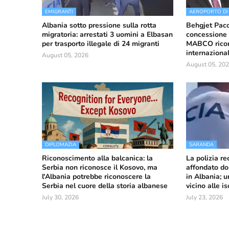
EMIGRANTI
AEROPORTO DI
Albania sotto pressione sulla rotta
Behgjet Pacol
migratoria: arrestati 3 uomini a Elbasan
concessione 
per trasporto illegale di 24 migranti
MABCO ricorr
internaziona
August 05, 2026
August 05, 20
DIPLOMAZIA
SARANDA
Riconoscimento alla balcanica: la
La polizia r
Serbia non riconosce il Kosovo, ma
affondato do
l'Albania potrebbe riconoscere la
in Albania; u
Serbia nel cuore della storia albanese
vicino alle i
July 30, 2026
July 23, 2026