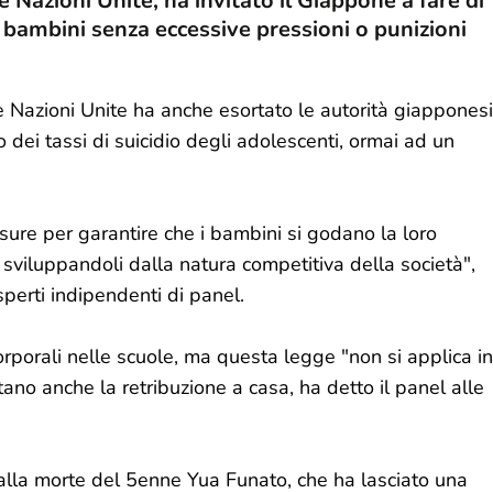
lle Nazioni Unite, ha invitato il Giappone a fare di
 bambini senza eccessive pressioni o punizioni
le Nazioni Unite ha anche esortato le autorità giapponesi
dei tassi di suicidio degli adolescenti, ormai ad un
ure per garantire che i bambini si godano la loro
 sviluppandoli dalla natura competitiva della società",
perti indipendenti di panel.
rporali nelle scuole, ma questa legge "non si applica in
no anche la retribuzione a casa, ha detto il panel alle
alla morte del 5enne Yua Funato, che ha lasciato una