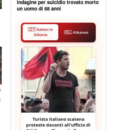
indagine per suicidio trovato morto
un uomo di 68 anni
🇮🇹 Italiani in
🇦🇱 Albanesi
Albania
:
i
Turista italiano scatena
proteste davanti all'ufficio di