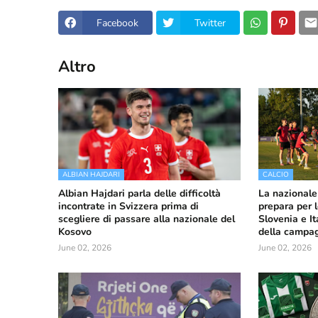
Facebook
Twitter
Altro
ALBIAN HAJDARI
CALCIO
Albian Hajdari parla delle difficoltà
La nazionale
incontrate in Svizzera prima di
prepara per 
scegliere di passare alla nazionale del
Slovenia e It
Kosovo
della campa
June 02, 2026
June 02, 2026