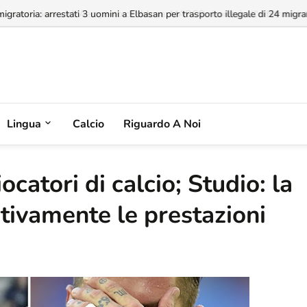
a concessione dell'Aeroporto di Valona, MABCO ricorrerà all'arbitrato inte
Lingua
Calcio
Riguardo A Noi
iocatori di calcio; Studio: la
ativamente le prestazioni