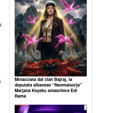
i
Minacciata dal clan Bajraj, la
i
deputata albanese “Neomalsorja”
Marjana Koçeku smaschera Edi
Rama