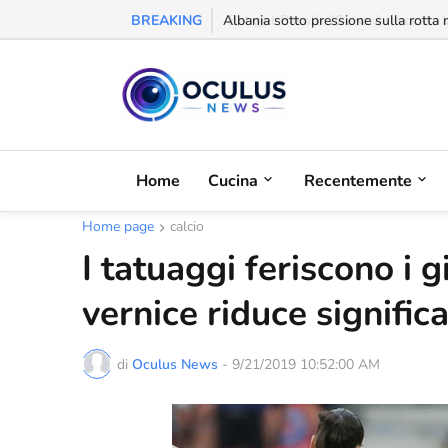
BREAKING
Behgjet Pacolli: "Se sarà revocata l
Home
Cucina
Recentemente
Home page
calcio
I tatuaggi feriscono i g
vernice riduce signific
di
Oculus News
-
9/21/2019 10:52:00 AM