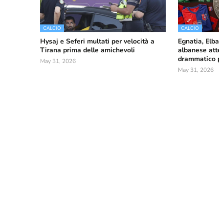
CALCIO
CALCIO
Hysaj e Seferi multati per velocità a
Egnatia, Elba
Tirana prima delle amichevoli
albanese att
drammatico pe
May 31, 2026
May 31, 2026