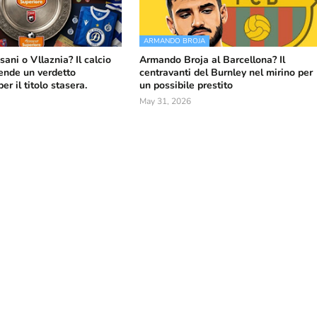
ARMANDO BROJA
sani o Vllaznia? Il calcio
Armando Broja al Barcellona? Il
ende un verdetto
centravanti del Burnley nel mirino per
r il titolo stasera.
un possibile prestito
May 31, 2026