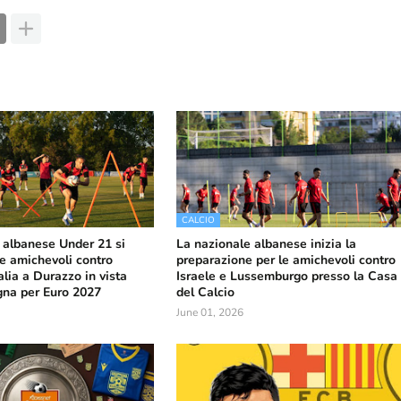
CALCIO
 albanese Under 21 si
La nazionale albanese inizia la
le amichevoli contro
preparazione per le amichevoli contro
alia a Durazzo in vista
Israele e Lussemburgo presso la Casa
gna per Euro 2027
del Calcio
June 01, 2026