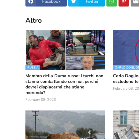
Facebook
Twitter
Altro
RUSSIA
CARLO DOGLIO
Membro della Duma russa: I turchi non
Carlo Doglio
stanno combattendo con noi, perché
escludono te
dovrei dispiacermi che stiano
February 08, 2
morendo?
February 08, 2023