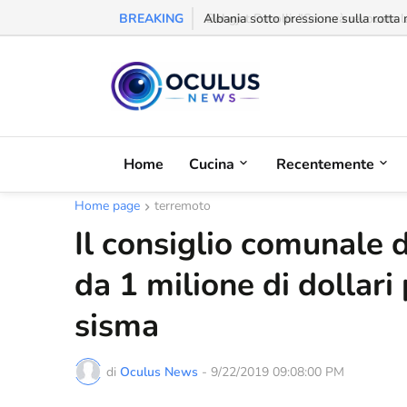
BREAKING
Behgjet Pacolli: "Se sarà revocata l
Home
Cucina
Recentemente
Home page
terremoto
Il consiglio comunale 
da 1 milione di dollari
sisma
di
Oculus News
-
9/22/2019 09:08:00 PM