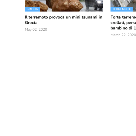
GRECIA
TERREMOTO
Il terremoto provoca un mini tsunami in
Forte terremo
Grecia
crollati, per
bambino di 1
May 02, 2020
March 22, 2020