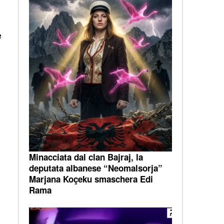
a
e
Minacciata dal clan Bajraj, la
deputata albanese “Neomalsorja”
e
Marjana Koçeku smaschera Edi
Rama