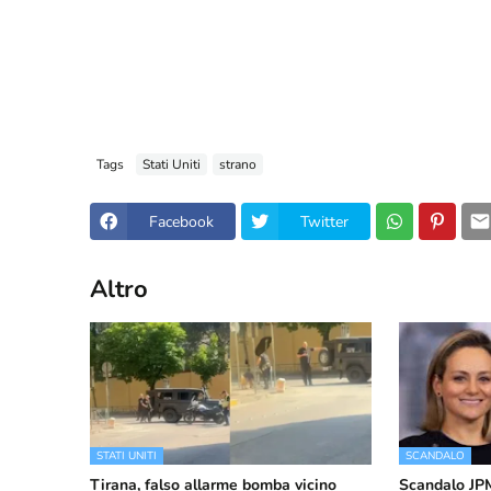
Tags
Stati Uniti
strano
Facebook
Twitter
Altro
STATI UNITI
SCANDALO
Tirana, falso allarme bomba vicino
Scandalo JPMo