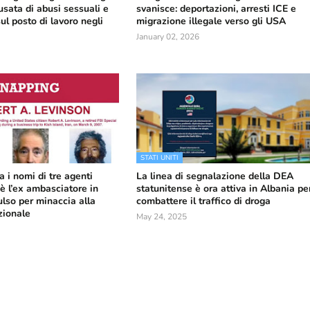
usata di abusi sessuali e
svanisce: deportazioni, arresti ICE e
ul posto di lavoro negli
migrazione illegale verso gli USA
January 02, 2026
STATI UNITI
a i nomi di tre agenti
La linea di segnalazione della DEA
 è l’ex ambasciatore in
statunitense è ora attiva in Albania pe
ulso per minaccia alla
combattere il traffico di droga
zionale
May 24, 2025