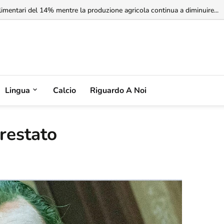
rbia non riconosce il Kosovo, ma l'Albania potrebbe riconoscere la Serbia
limentari del 14% mentre la produzione agricola continua a diminuire...
Lingua
Calcio
Riguardo A Noi
rrestato