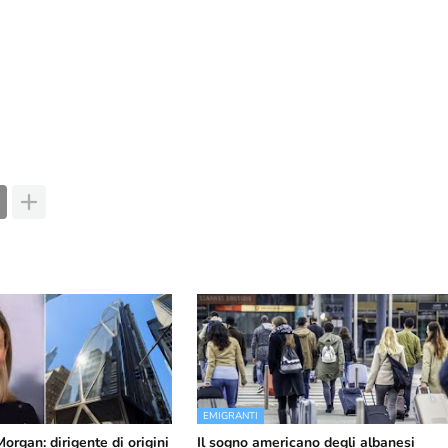
EMIGRANTI
rgan: dirigente di origini
Il sogno americano degli albanesi