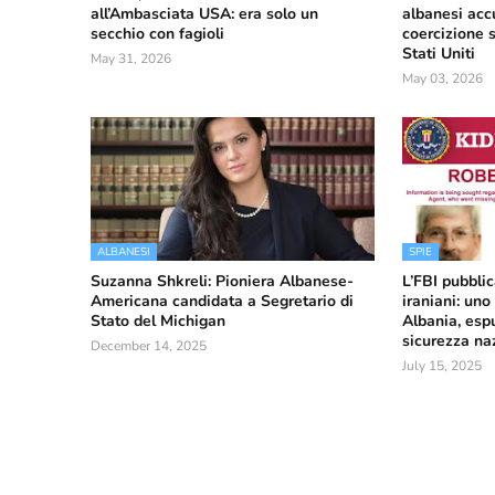
all’Ambasciata USA: era solo un
albanesi acc
secchio con fagioli
coercizione s
Stati Uniti
May 31, 2026
May 03, 2026
ALBANESI
SPIE
Suzanna Shkreli: Pioniera Albanese-
L’FBI pubblic
Americana candidata a Segretario di
iraniani: uno
Stato del Michigan
Albania, esp
sicurezza na
December 14, 2025
July 15, 2025