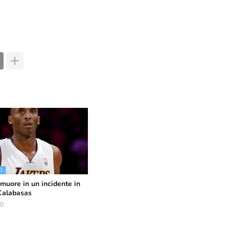
O
muore in un incidente in
 Calabasas
20