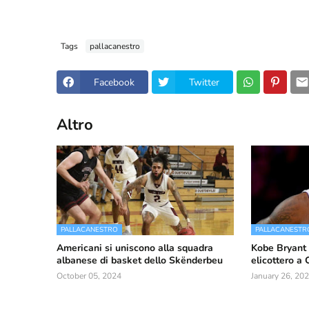
Tags
pallacanestro
Facebook
Twitter
Altro
PALLACANESTRO
PALLACANESTR
Americani si uniscono alla squadra
Kobe Bryant 
albanese di basket dello Skënderbeu
elicottero a
October 05, 2024
January 26, 20