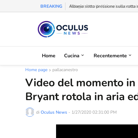
BREAKING
Behgjet Pacolli: "Se sarà revocata l
Home
Cucina
Recentemente
Home page
pallacanestro
Video del momento in c
Bryant rotola in aria e
di
Oculus News
-
1/27/2020 02:31:00 PM