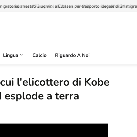
a concessione dell'Aeroporto di Valona, MABCO ricorrerà all'arbitrato inte
Lingua
Calcio
Riguardo A Noi
ui l'elicottero di Kobe
d esplode a terra