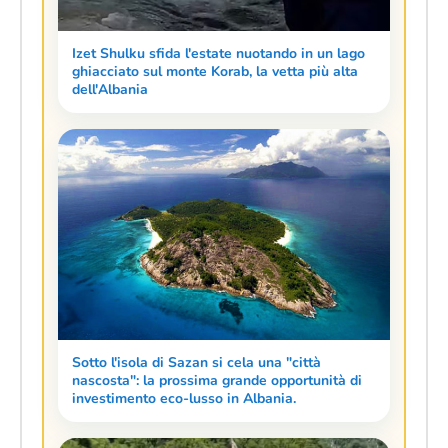
Izet Shulku sfida l'estate nuotando in un lago
ghiacciato sul monte Korab, la vetta più alta
dell'Albania
Sotto l'isola di Sazan si cela una "città
nascosta": la prossima grande opportunità di
investimento eco-lusso in Albania.