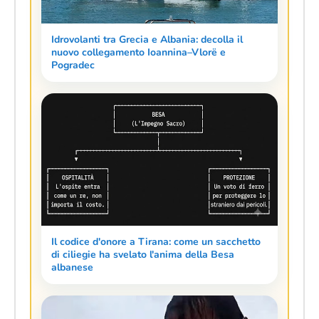
Idrovolanti tra Grecia e Albania: decolla il
nuovo collegamento Ioannina–Vlorë e
Pogradec
Il codice d'onore a Tirana: come un sacchetto
di ciliegie ha svelato l'anima della Besa
albanese