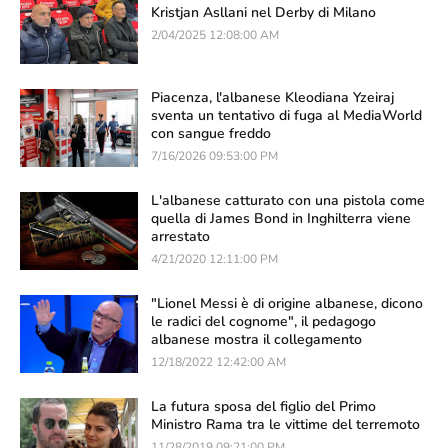
Kristjan Asllani nel Derby di Milano
2/04/2025 12:08:00 AM
Piacenza, l'albanese Kleodiana Yzeiraj
sventa un tentativo di fuga al MediaWorld
con sangue freddo
7/16/2026 09:53:00 PM
L'albanese catturato con una pistola come
quella di James Bond in Inghilterra viene
arrestato
4/21/2020 12:11:00 PM
"Lionel Messi è di origine albanese, dicono
le radici del cognome", il pedagogo
albanese mostra il collegamento
12/18/2022 12:42:00 AM
La futura sposa del figlio del Primo
Ministro Rama tra le vittime del terremoto
11/28/2019 09:21:00 PM