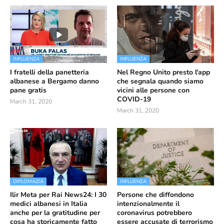
INFLUENZA
INFLUENZA
I fratelli della panetteria
Nel Regno Unito presto l'app
albanese a Bergamo danno
che segnala quando siamo
pane gratis
vicini alle persone con
COVID-19
March 31, 2020
March 31, 2020
DIPLOMAZIA
INFLUENZA
Ilir Meta per Rai News24: I 30
Persone che diffondono
medici albanesi in Italia
intenzionalmente il
anche per la gratitudine per
coronavirus potrebbero
cosa ha storicamente fatto
essere accusate di terrorismo