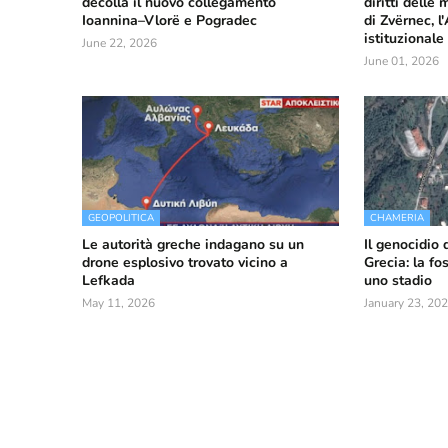
decolla il nuovo collegamento
diritti delle
Ioannina–Vlorë e Pogradec
di Zvërnec, l
istituzionale
June 22, 2026
June 01, 2026
GEOPOLITICA
CHAMERIA
Le autorità greche indagano su un
Il genocidio 
drone esplosivo trovato vicino a
Grecia: la f
Lefkada
uno stadio
May 11, 2026
January 23, 20