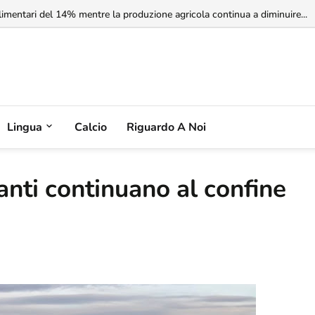
rbia non riconosce il Kosovo, ma l'Albania potrebbe riconoscere la Serbia
Lingua
Calcio
Riguardo A Noi
ranti continuano al confine