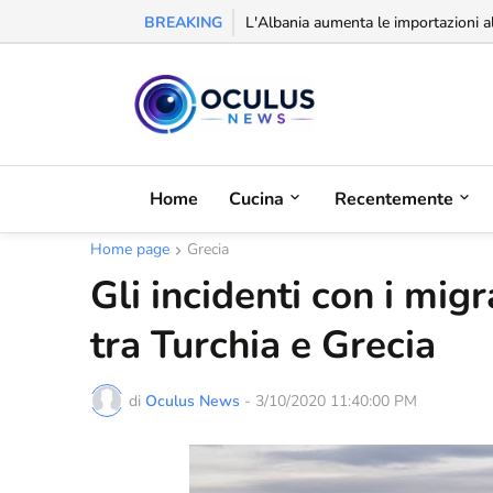
BREAKING
Riconoscimento alla balcanica: la Se
Home
Cucina
Recentemente
Home page
Grecia
Gli incidenti con i mig
tra Turchia e Grecia
di
Oculus News
-
3/10/2020 11:40:00 PM