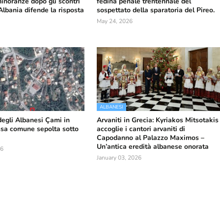
 minoranze dopo gli scontri
fedina penale trentennale del
'Albania difende la risposta
sospettato della sparatoria del Pireo.
May 24, 2026
ALBANESI
degli Albanesi Çami in
Arvaniti in Grecia: Kyriakos Mitsotakis
ossa comune sepolta sotto
accoglie i cantori arvaniti di
Capodanno al Palazzo Maximos –
Un’antica eredità albanese onorata
26
January 03, 2026