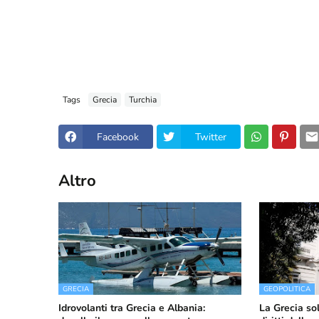
Tags
Grecia
Turchia
Facebook
Twitter
Altro
GRECIA
GEOPOLITICA
Idrovolanti tra Grecia e Albania:
La Grecia so