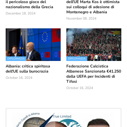
il pericoloso gioco del
dell'UE Marta Kos è ottimista
nazionalismo della Grecia
sui colloqui di adesione di
Montenegro e Albania
December 18, 2024
November 08, 2024
DIPLOMAZIA
DIPLOMAZIA
Albania: critica spiritosa
Federazione Calcistica
dell'UE sulla burocrazia
Albanese Sanzionata €41.250
dalla UEFA per Incidenti di
October 16, 2024
Tifosi
October 16, 2024