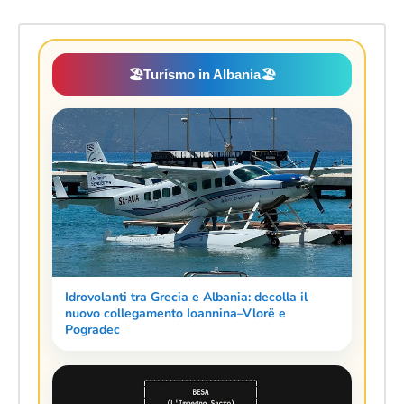
🏖️
Turismo in Albania
🏖️
Idrovolanti tra Grecia e Albania: decolla il
nuovo collegamento Ioannina–Vlorë e
Pogradec