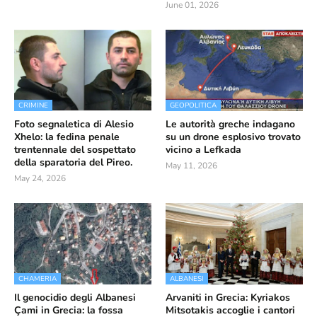
June 01, 2026
CRIMINE
GEOPOLITICA
Foto segnaletica di Alesio
Le autorità greche indagano
Xhelo: la fedina penale
su un drone esplosivo trovato
trentennale del sospettato
vicino a Lefkada
della sparatoria del Pireo.
May 11, 2026
May 24, 2026
CHAMERIA
ALBANESI
Il genocidio degli Albanesi
Arvaniti in Grecia: Kyriakos
Çami in Grecia: la fossa
Mitsotakis accoglie i cantori