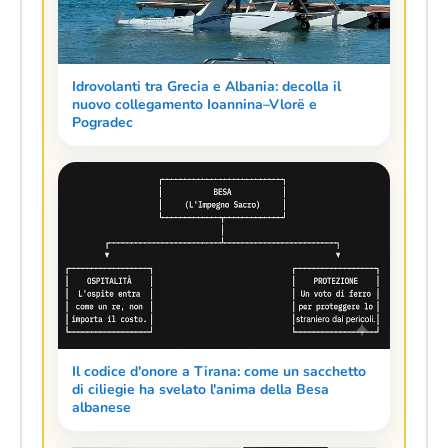
Idrovolanti tra Grecia e Albania: decolla il
nuovo collegamento Ioannina–Vlorë e
Pogradec
Il codice d'onore a Tirana: come un sacchetto
di ciliegie ha svelato l'anima della Besa
albanese