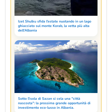
Izet Shulku sfida l'estate nuotando in un lago
ghiacciato sul monte Korab, la vetta più alta
dell'Albania
Sotto l'isola di Sazan si cela una "città
nascosta": la prossima grande opportunità di
investimento eco-lusso in Albania.