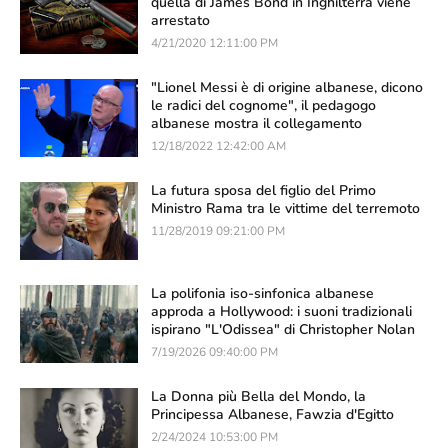
quella di James Bond in Inghilterra viene
arrestato
4/21/2020 12:11:00 PM
"Lionel Messi è di origine albanese, dicono
le radici del cognome", il pedagogo
albanese mostra il collegamento
12/18/2022 12:42:00 AM
La futura sposa del figlio del Primo
Ministro Rama tra le vittime del terremoto
11/28/2019 09:21:00 PM
La polifonia iso-sinfonica albanese
approda a Hollywood: i suoni tradizionali
ispirano "L'Odissea" di Christopher Nolan
7/19/2026 09:40:00 PM
La Donna più Bella del Mondo, la
Principessa Albanese, Fawzia d'Egitto
2/24/2024 10:53:00 PM