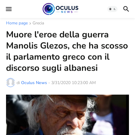
Home page
Grecia
Muore l'eroe della guerra
Manolis Glezos, che ha scosso
il parlamento greco con il
discorso sugli albanesi
di
Oculus News
-
3/31/2020 10:23:00 AM