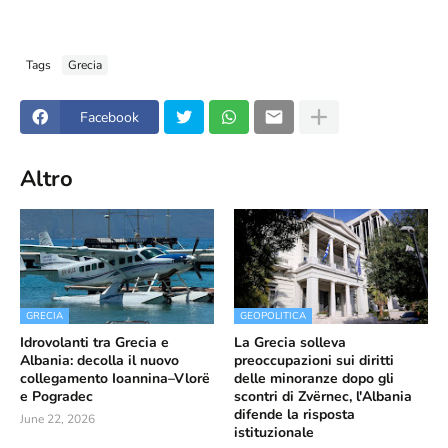
Tags
Grecia
Facebook
Altro
GRECIA
GEOPOLITICA
Idrovolanti tra Grecia e
La Grecia solleva
Albania: decolla il nuovo
preoccupazioni sui diritti
collegamento Ioannina–Vlorë
delle minoranze dopo gli
e Pogradec
scontri di Zvërnec, l'Albania
difende la risposta
June 22, 2026
istituzionale