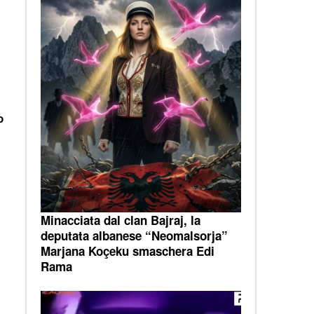
o
Minacciata dal clan Bajraj, la
deputata albanese “Neomalsorja”
Marjana Koçeku smaschera Edi
Rama