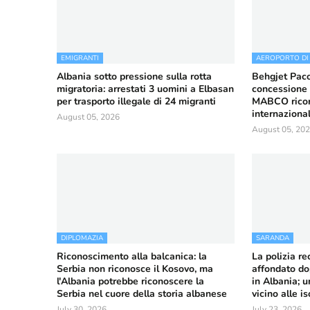
EMIGRANTI
AEROPORTO DI
Albania sotto pressione sulla rotta
Behgjet Pacol
migratoria: arrestati 3 uomini a Elbasan
concessione 
per trasporto illegale di 24 migranti
MABCO ricorr
internaziona
August 05, 2026
August 05, 20
DIPLOMAZIA
SARANDA
Riconoscimento alla balcanica: la
La polizia r
Serbia non riconosce il Kosovo, ma
affondato do
l'Albania potrebbe riconoscere la
in Albania; u
Serbia nel cuore della storia albanese
vicino alle i
July 30, 2026
July 23, 2026