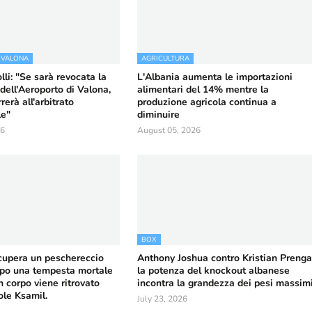
 VALONA
AGRICULTURA
li: "Se sarà revocata la
L'Albania aumenta le importazioni
dell'Aeroporto di Valona,
alimentari del 14% mentre la
erà all'arbitrato
produzione agricola continua a
le"
diminuire
26
August 05, 2026
BOX
ecupera un peschereccio
Anthony Joshua contro Kristian Prenga
po una tempesta mortale
la potenza del knockout albanese
n corpo viene ritrovato
incontra la grandezza dei pesi massim
sole Ksamil.
July 23, 2026