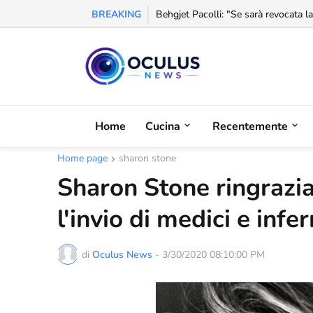
BREAKING
Behgjet Pacolli: "Se sarà revocata l
Home
Cucina
Recentemente
Home page
sharon stone
Sharon Stone ringrazia
l'invio di medici e infer
di
Oculus News
-
3/30/2020 08:10:00 PM