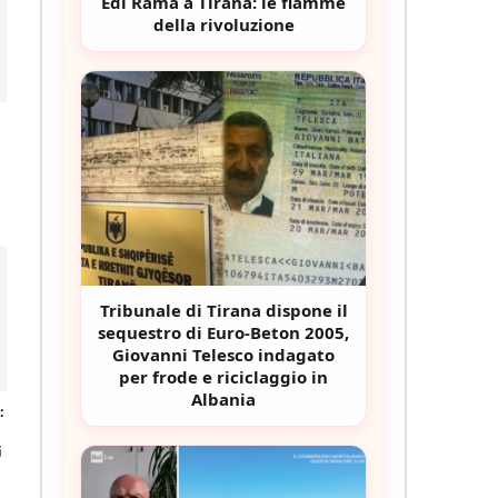
Edi Rama a Tirana: le fiamme
della rivoluzione
Tribunale di Tirana dispone il
sequestro di Euro-Beton 2005,
Giovanni Telesco indagato
per frode e riciclaggio in
Albania
:
i