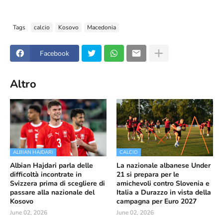
Tags
calcio
Kosovo
Macedonia
Facebook
Altro
ALBIAN HAJDARI
CALCIO
Albian Hajdari parla delle
La nazionale albanese Under
difficoltà incontrate in
21 si prepara per le
Svizzera prima di scegliere di
amichevoli contro Slovenia e
passare alla nazionale del
Italia a Durazzo in vista della
Kosovo
campagna per Euro 2027
June 02, 2026
June 02, 2026