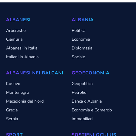
La nazionale albanese Under 21 si prepara per
le amichevoli contro Slovenia e Italia a
Durazzo in vista della campagna per Euro
2027