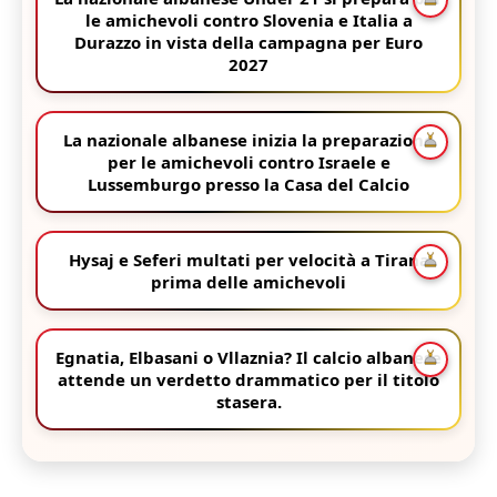
🦅
⚽
CALCIO
Albian Hajdari parla delle difficoltà
incontrate in Svizzera prima di scegliere di
passare alla nazionale del Kosovo