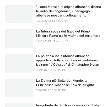
Kristjan Asllani nel Derby di Milano
2/04/2025 12:08:00 AM
Piacenza, l'albanese Kleodiana Yzeiraj
sventa un tentativo di fuga al MediaWorld
con sangue freddo
7/16/2026 09:53:00 PM
L'albanese catturato con una pistola come
quella di James Bond in Inghilterra viene
arrestato
4/21/2020 12:11:00 PM
"Lionel Messi è di origine albanese, dicono
le radici del cognome", il pedagogo
albanese mostra il collegamento
12/18/2022 12:42:00 AM
La futura sposa del figlio del Primo
Ministro Rama tra le vittime del terremoto