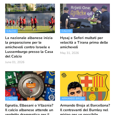
CALCIO
CALCIO
La nazionale albanese inizia
Hysaj e Seferi multati per
la preparazione per le
velocità a Tirana prima delle
amichevoli contro Israele e
amichevoli
Lussemburgo presso la Casa
May 31, 2026
del Calcio
June 01, 2026
CALCIO
ARMANDO BROJA
Egnatia, Elbasani o Vllaznia?
Armando Broja al Barcellona?
Il calcio albanese attende un
Il centravanti del Burnley nel
verdetto drammatico per il
mirino per un possibile