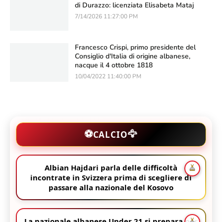
11/28/2019 09:21:00 PM
La polifonia iso-sinfonica albanese
approda a Hollywood: i suoni tradizionali
ispirano "L'Odissea" di Christopher Nolan
7/19/2026 09:40:00 PM
La Donna più Bella del Mondo, la
Principessa Albanese, Fawzia d'Egitto
2/24/2024 10:53:00 PM
Irregolarità da 3 milioni di euro alle Poste
di Durazzo: licenziata Elisabeta Mataj
7/14/2026 11:27:00 PM
Francesco Crispi, primo presidente del
Consiglio d'Italia di origine albanese,
nacque il 4 ottobre 1818
10/04/2022 11:40:00 PM