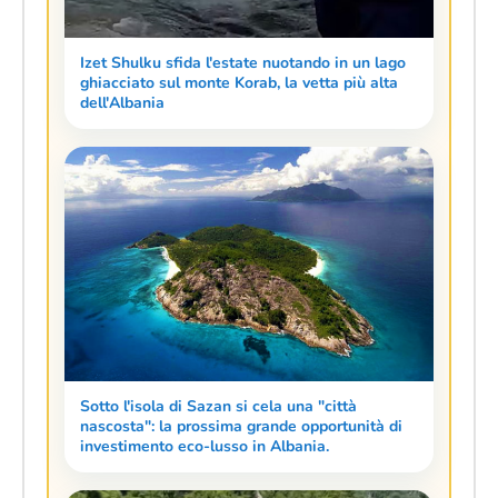
Izet Shulku sfida l'estate nuotando in un lago
ghiacciato sul monte Korab, la vetta più alta
dell'Albania
Sotto l'isola di Sazan si cela una "città
nascosta": la prossima grande opportunità di
investimento eco-lusso in Albania.