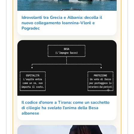
Idrovolanti tra Grecia e Albania: decolla il
nuovo collegamento Ioannina–Vlorë e
Pogradec
Il codice d'onore a Tirana: come un sacchetto
di ciliegie ha svelato l'anima della Besa
albanese