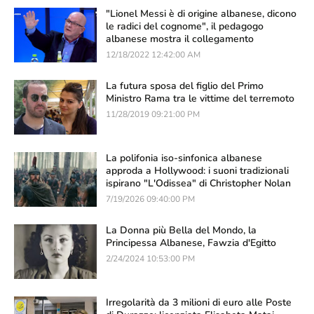
"Lionel Messi è di origine albanese, dicono
le radici del cognome", il pedagogo
albanese mostra il collegamento
12/18/2022 12:42:00 AM
La futura sposa del figlio del Primo
Ministro Rama tra le vittime del terremoto
11/28/2019 09:21:00 PM
La polifonia iso-sinfonica albanese
approda a Hollywood: i suoni tradizionali
ispirano "L'Odissea" di Christopher Nolan
7/19/2026 09:40:00 PM
La Donna più Bella del Mondo, la
Principessa Albanese, Fawzia d'Egitto
2/24/2024 10:53:00 PM
Irregolarità da 3 milioni di euro alle Poste