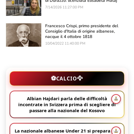
di Durazzo: licenziata Elisabeta Mataj
7/14/2026 11:27:00 PM
Francesco Crispi, primo presidente del
Consiglio d'Italia di origine albanese,
nacque il 4 ottobre 1818
10/04/2022 11:40:00 PM
🦅
⚽
CALCIO
Albian Hajdari parla delle difficoltà
incontrate in Svizzera prima di scegliere di
passare alla nazionale del Kosovo
La nazionale albanese Under 21 si prepara per