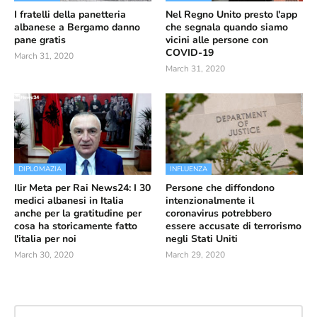
I fratelli della panetteria
Nel Regno Unito presto l'app
albanese a Bergamo danno
che segnala quando siamo
pane gratis
vicini alle persone con
COVID-19
March 31, 2020
March 31, 2020
DIPLOMAZIA
INFLUENZA
Ilir Meta per Rai News24: I 30
Persone che diffondono
medici albanesi in Italia
intenzionalmente il
anche per la gratitudine per
coronavirus potrebbero
cosa ha storicamente fatto
essere accusate di terrorismo
l'italia per noi
negli Stati Uniti
March 30, 2020
March 29, 2020