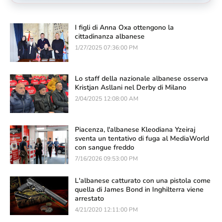
I figli di Anna Oxa ottengono la
cittadinanza albanese
1/27/2025 07:36:00 PM
Lo staff della nazionale albanese osserva
Kristjan Asllani nel Derby di Milano
2/04/2025 12:08:00 AM
Piacenza, l'albanese Kleodiana Yzeiraj
sventa un tentativo di fuga al MediaWorld
con sangue freddo
7/16/2026 09:53:00 PM
L'albanese catturato con una pistola come
quella di James Bond in Inghilterra viene
arrestato
4/21/2020 12:11:00 PM