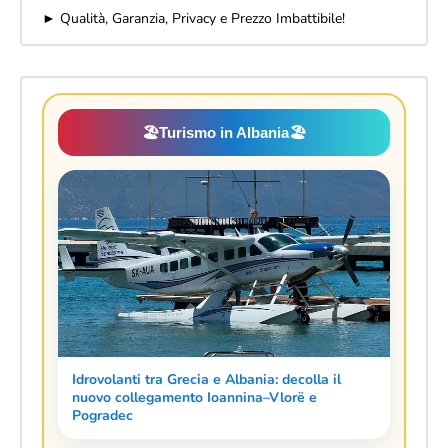
► Qualità, Garanzia, Privacy e Prezzo Imbattibile!
🏖️
Turismo in Albania
🏖️
Idrovolanti tra Grecia e Albania: decolla il
nuovo collegamento Ioannina–Vlorë e
Pogradec