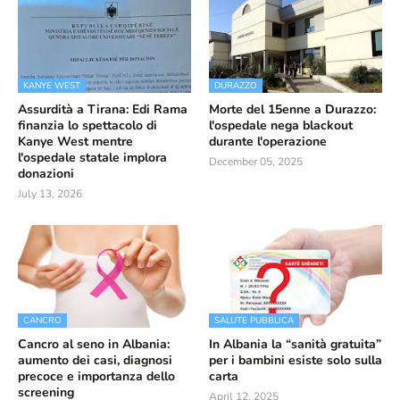
KANYE WEST
DURAZZO
Assurdità a Tirana: Edi Rama
Morte del 15enne a Durazzo:
finanzia lo spettacolo di
l'ospedale nega blackout
Kanye West mentre
durante l'operazione
l'ospedale statale implora
December 05, 2025
donazioni
July 13, 2026
CANCRO
SALUTE PUBBLICA
Cancro al seno in Albania:
In Albania la “sanità gratuita”
aumento dei casi, diagnosi
per i bambini esiste solo sulla
precoce e importanza dello
carta
screening
April 12, 2025