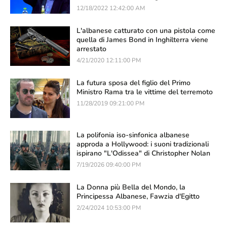
12/18/2022 12:42:00 AM
L'albanese catturato con una pistola come
quella di James Bond in Inghilterra viene
arrestato
4/21/2020 12:11:00 PM
La futura sposa del figlio del Primo
Ministro Rama tra le vittime del terremoto
11/28/2019 09:21:00 PM
La polifonia iso-sinfonica albanese
approda a Hollywood: i suoni tradizionali
ispirano "L'Odissea" di Christopher Nolan
7/19/2026 09:40:00 PM
La Donna più Bella del Mondo, la
Principessa Albanese, Fawzia d'Egitto
2/24/2024 10:53:00 PM