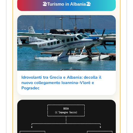
🏖️
Turismo in Albania
🏖️
Idrovolanti tra Grecia e Albania: decolla il
nuovo collegamento Ioannina–Vlorë e
Pogradec