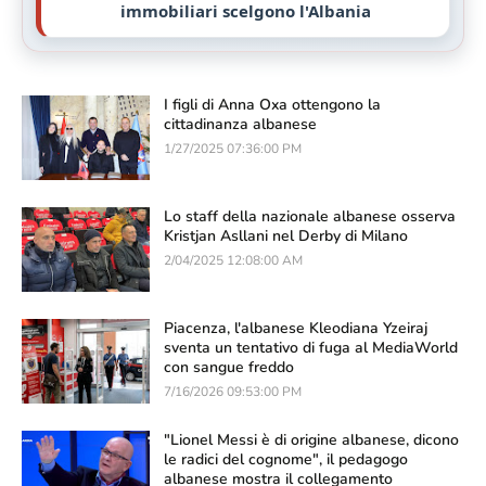
immobiliari scelgono l'Albania
I figli di Anna Oxa ottengono la
cittadinanza albanese
1/27/2025 07:36:00 PM
Lo staff della nazionale albanese osserva
Kristjan Asllani nel Derby di Milano
2/04/2025 12:08:00 AM
Piacenza, l'albanese Kleodiana Yzeiraj
sventa un tentativo di fuga al MediaWorld
con sangue freddo
7/16/2026 09:53:00 PM
"Lionel Messi è di origine albanese, dicono
le radici del cognome", il pedagogo
albanese mostra il collegamento