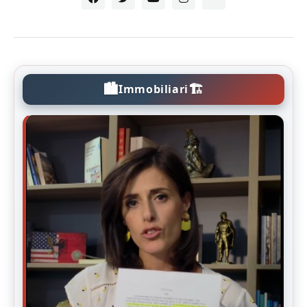
🏙️
🏗️
Immobiliari