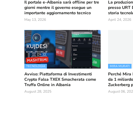
Il portale e-Albania sarà offline per tre
La produzione
giorni mentre il governo esegue un
presso URT D
importante aggiornamento tecnico
storia tecnol
May 13, 2026
April 24, 2026
TECNOLOGIA
MIRA MURATI
Avviso: Piattaforma di Investimenti
Perché Mira M
Crypto Falsa TXEX Smacherata come
da 1 miliardo
Truffa Online in Albania
Zuckerberg p
August 28, 2025
August 06, 20