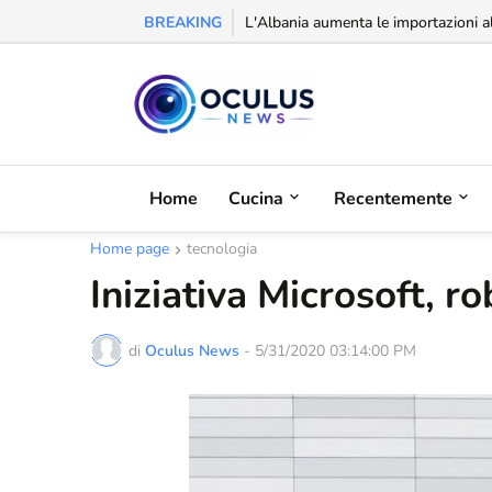
BREAKING
Riconoscimento alla balcanica: la Se
L'Albania aumenta le importazioni a
Home
Cucina
Recentemente
Home page
tecnologia
Iniziativa Microsoft, ro
di
Oculus News
-
5/31/2020 03:14:00 PM