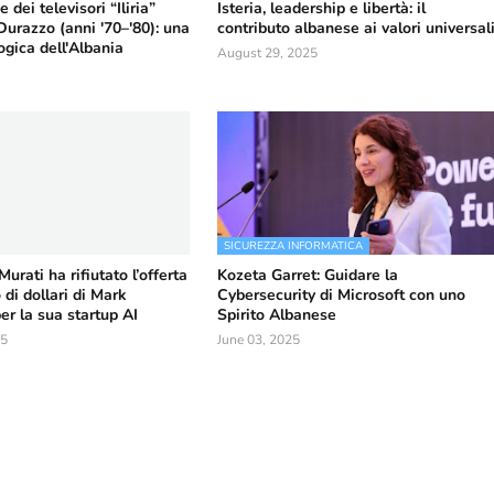
 dei televisori “Iliria”
Isteria, leadership e libertà: il
urazzo (anni '70–'80): una
contributo albanese ai valori universal
ogica dell'Albania
August 29, 2025
SICUREZZA INFORMATICA
urati ha rifiutato l’offerta
Kozeta Garret: Guidare la
 di dollari di Mark
Cybersecurity di Microsoft con uno
er la sua startup AI
Spirito Albanese
25
June 03, 2025