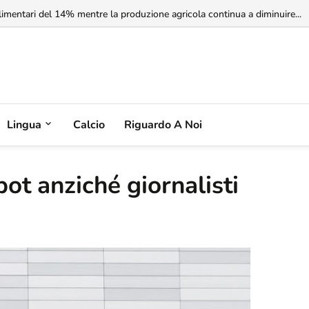
rbia non riconosce il Kosovo, ma l'Albania potrebbe riconoscere la Serbia
limentari del 14% mentre la produzione agricola continua a diminuire...
Lingua
Calcio
Riguardo A Noi
bot anziché giornalisti