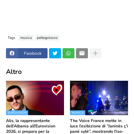
Tags
musica
pettegolezzo
Facebook
Altro
EUROVISION
MUSICA
Alis, la rappresentante
The Voice France mette in
dell'Albania all'Eurovision
luce l’esibizione di “Janinës ç’i
2026, si prepara per la
panë sytë”, mostrando l’iso-