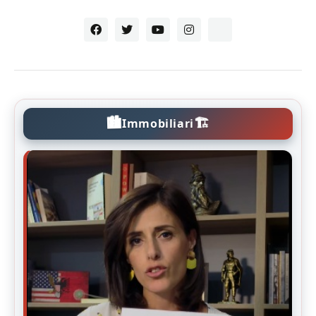
🏙️
🏗️
Immobiliari