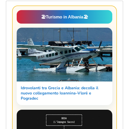
🏖️
Turismo in Albania
🏖️
Idrovolanti tra Grecia e Albania: decolla il
nuovo collegamento Ioannina–Vlorë e
Pogradec