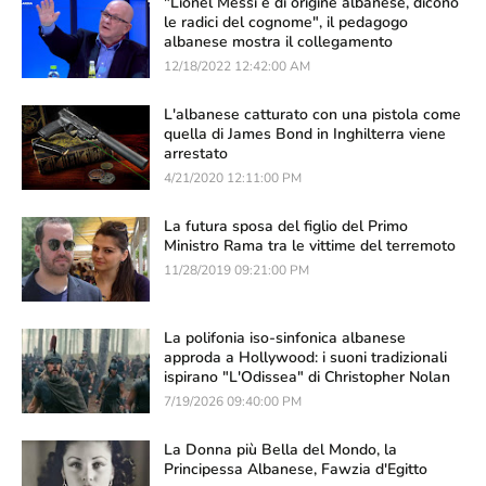
"Lionel Messi è di origine albanese, dicono
le radici del cognome", il pedagogo
albanese mostra il collegamento
12/18/2022 12:42:00 AM
L'albanese catturato con una pistola come
quella di James Bond in Inghilterra viene
arrestato
4/21/2020 12:11:00 PM
La futura sposa del figlio del Primo
Ministro Rama tra le vittime del terremoto
11/28/2019 09:21:00 PM
La polifonia iso-sinfonica albanese
approda a Hollywood: i suoni tradizionali
ispirano "L'Odissea" di Christopher Nolan
7/19/2026 09:40:00 PM
La Donna più Bella del Mondo, la
Principessa Albanese, Fawzia d'Egitto