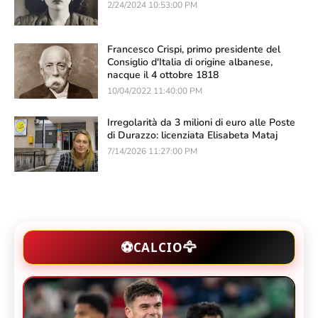
2/24/2024 10:53:00 PM
Francesco Crispi, primo presidente del
Consiglio d'Italia di origine albanese,
nacque il 4 ottobre 1818
10/04/2022 11:40:00 PM
Irregolarità da 3 milioni di euro alle Poste
di Durazzo: licenziata Elisabeta Mataj
7/14/2026 11:27:00 PM
🦅
⚽
CALCIO