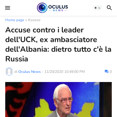
Home page
Kosovo
Accuse contro i leader
dell'UCK, ex ambasciatore
dell'Albania: dietro tutto c'è la
Russia
di
Oculus News
-
11/20/2020 10:49:00 PM
0