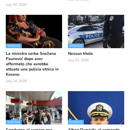
July 30, 2026
KOSOVO
KOSOVO
La ministra serba Snežana
Nessun titolo
Paunović dopo aver
July 02, 2026
affermato che avrebbe
attuato una pulizia etnica in
Kosovo
July 14, 2026
AUSTRIA
KOSOVO
Condanne al carcere per
Alban Dervishi, al comando