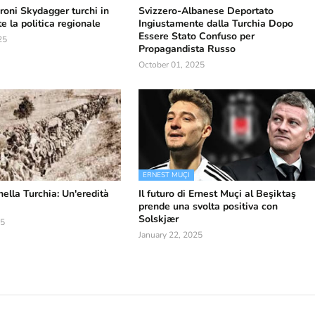
droni Skydagger turchi in
Svizzero-Albanese Deportato
 la politica regionale
Ingiustamente dalla Turchia Dopo
Essere Stato Confuso per
25
Propagandista Russo
October 01, 2025
ERNEST MUÇI
ella Turchia: Un'eredità
Il futuro di Ernest Muçi al Beşiktaş
prende una svolta positiva con
Solskjær
25
January 22, 2025