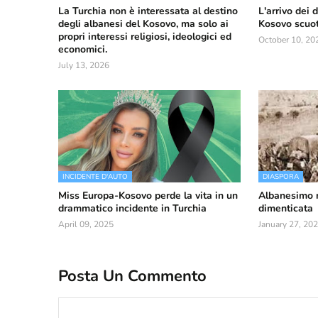
La Turchia non è interessata al destino
L'arrivo dei 
degli albanesi del Kosovo, ma solo ai
Kosovo scuote
propri interessi religiosi, ideologici ed
October 10, 20
economici.
July 13, 2026
INCIDENTE D'AUTO
DIASPORA
Miss Europa-Kosovo perde la vita in un
Albanesimo n
drammatico incidente in Turchia
dimenticata
April 09, 2025
January 27, 20
Posta Un Commento