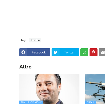
Tags
Turchia
Facebook
Twitter
Altro
ANALISI-OPINIONE
DRONI