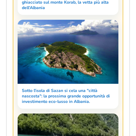
ghiacciato sul monte Korab, la vetta più alta
dell'Albania
Sotto l'isola di Sazan si cela una "città
nascosta": la prossima grande opportunità di
investimento eco-lusso in Albania.