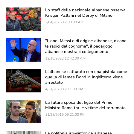
Lo staff della nazionale albanese osserva
Kristjan Asllani nel Derby di Milano
2/04/2025 12:08:00 AM
"Lionel Messi è di origine albanese, dicono
le radici del cognome", il pedagogo
albanese mostra il collegamento
12/18/2022 12:42:00 AM
L'albanese catturato con una pistola come
quella di James Bond in Inghilterra viene
arrestato
4/21/2020 12:11:00 PM
La futura sposa del figlio del Primo
Ministro Rama tra le vittime del terremoto
11/28/2019 09:21:00 PM
La polifonia iso-sinfonica albanese