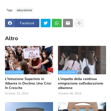
Tags
educazione
Facebook
Altro
EDUCAZIONE
EDUCAZIONE
L'Istruzione Superiore in
L'impatto della continua
Albania in Declino: Una Crisi
emigrazione sull'educazione
In Crescita
albanese
October 14, 2024
October 08, 2024