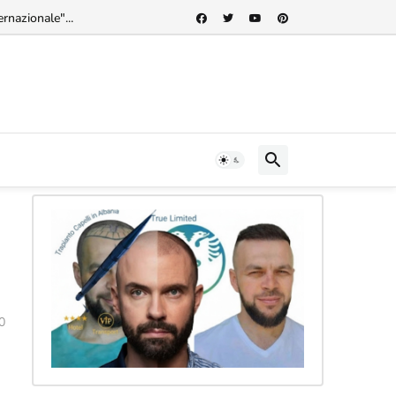
rnazionale"...
0