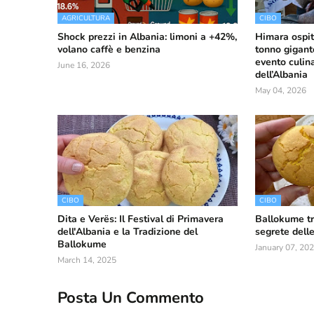
AGRICULTURA
CIBO
Shock prezzi in Albania: limoni a +42%,
Himara ospita
volano caffè e benzina
tonno gigant
evento culina
June 16, 2026
dell’Albania
May 04, 2026
CIBO
CIBO
Dita e Verës: Il Festival di Primavera
Ballokume tr
dell'Albania e la Tradizione del
segrete dell
Ballokume
January 07, 20
March 14, 2025
Posta Un Commento