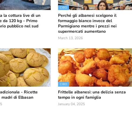
CIBO
 la cottura live di un
Perché gli albanesi scelgono il
e da 120 kg – Primo
formaggio bianco invece del
rio pubblico nel sud
Parmigiano mentre i prezzi nei
supermercati aumentano
March 13, 2026
CIBO
adizionale - Ricette
Frittelle albanesi: una delizia senza
e madri di Elbasan
tempo in ogni famiglia
25
January 04, 2025