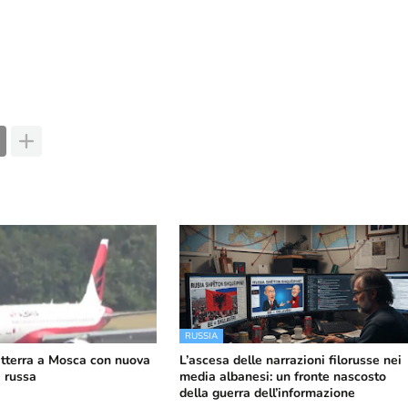
RUSSIA
atterra a Mosca con nuova
L’ascesa delle narrazioni filorusse nei
e russa
media albanesi: un fronte nascosto
della guerra dell’informazione