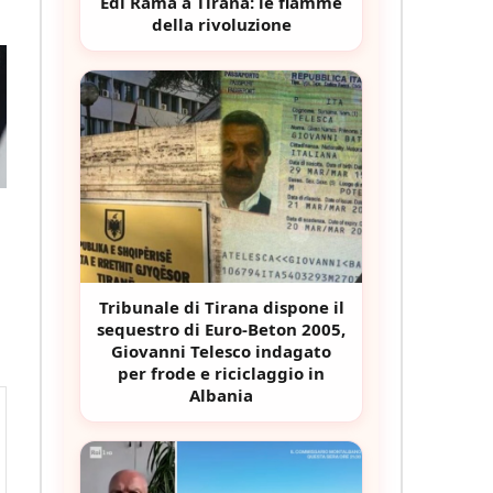
Edi Rama a Tirana: le fiamme
della rivoluzione
i
Tribunale di Tirana dispone il
sequestro di Euro-Beton 2005,
Giovanni Telesco indagato
per frode e riciclaggio in
Albania