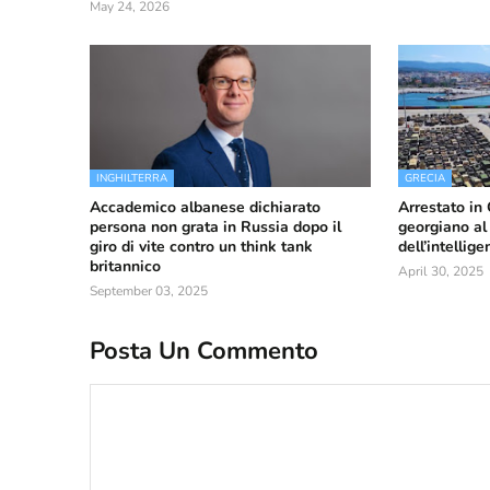
May 24, 2026
INGHILTERRA
GRECIA
Accademico albanese dichiarato
Arrestato in
persona non grata in Russia dopo il
georgiano al 
giro di vite contro un think tank
dell’intellig
britannico
April 30, 2025
September 03, 2025
Posta Un Commento