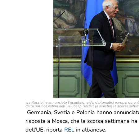
La Russia ha annunciato l'espulsione dei diplomatici europei durante u
della politica estera dell'UE Josep Borrell (a sinistra) la scorsa sett
Germania, Svezia e Polonia hanno annunciato
risposta a Mosca, che la scorsa settimana ha f
dell'UE, riporta
REL
in albanese.