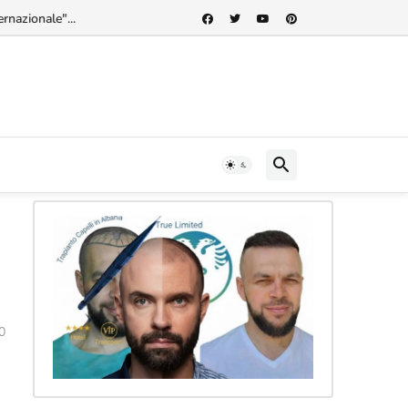
rnazionale"...
0