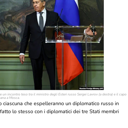
n incontro teso tra il ministro degli Esteri russo Sergei Lavrov (a destra) e il capo
imana a Mosca.
 ciascuna che espelleranno un diplomatico russo in
atto lo stesso con i diplomatici dei tre Stati membri