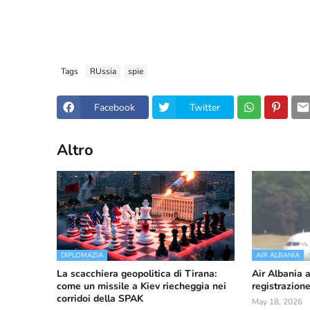
Tags
RUssia
spie
Facebook
Twitter
Altro
DIPLOMAZIA
AIR ALBANIA
La scacchiera geopolitica di Tirana:
Air Albania 
come un missile a Kiev riecheggia nei
registrazion
corridoi della SPAK
May 18, 2026