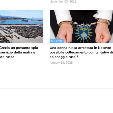
November 03, 2025
KOSOVO
 Grecia un presunto spia
Una donna russa arrestata in Kosovo:
servizio della mafia e
possibile collegamento con tentativi d
ence russa
spionaggio russi?
January 19, 2025