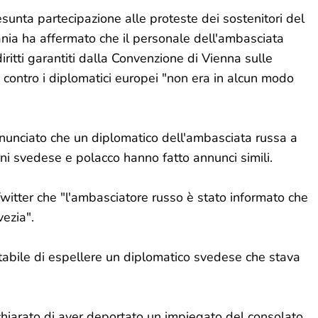
unta partecipazione alle proteste dei sostenitori del
ania ha affermato che il personale dell'ambasciata
ritti garantiti dalla Convenzione di Vienna sulle
a contro i diplomatici europei "non era in alcun modo
nnunciato che un diplomatico dell'ambasciata russa a
rni svedese e polacco hanno fatto annunci simili.
 Twitter che "l'ambasciatore russo è stato informato che
vezia".
ttabile di espellere un diplomatico svedese che stava
ichiarato di aver deportato un impiegato del consolato