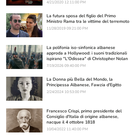
4/21/2020 12:11:00 PM
La futura sposa del figlio del Primo
Ministro Rama tra le vittime del terremoto
11/28/2019 09:21:00 PM
La polifonia iso-sinfonica albanese
approda a Hollywood: i suoni tradizionali
ispirano "L'Odissea" di Christopher Nolan
7/19/2026 09:40:00 PM
La Donna più Bella del Mondo, la
Principessa Albanese, Fawzia d'Egitto
2/24/2024 10:53:00 PM
Francesco Crispi, primo presidente del
Consiglio d'Italia di origine albanese,
nacque il 4 ottobre 1818
10/04/2022 11:40:00 PM