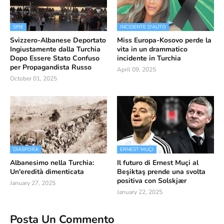
SPIE
INCIDENTE D'AUTO
Svizzero-Albanese Deportato
Miss Europa-Kosovo perde la
Ingiustamente dalla Turchia
vita in un drammatico
Dopo Essere Stato Confuso
incidente in Turchia
per Propagandista Russo
April 09, 2025
October 01, 2025
DIASPORA
ERNEST MUÇI
Albanesimo nella Turchia:
Il futuro di Ernest Muçi al
Un'eredità dimenticata
Beşiktaş prende una svolta
positiva con Solskjær
January 27, 2025
January 22, 2025
Posta Un Commento