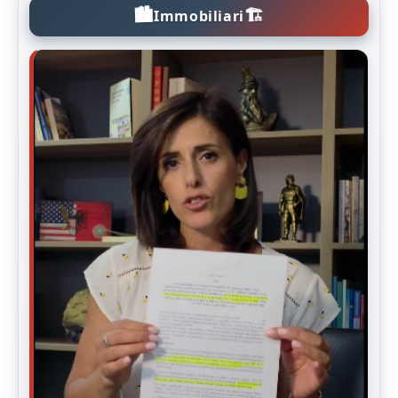
🏙️
🏗️
Immobiliari