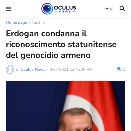
Home page
Turchia
Erdogan condanna il
riconoscimento statunitense
del genocidio armeno
di
Oculus News
-
4/27/2021 12:45:00 PM
0