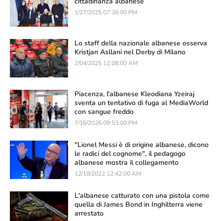
cittadinanza albanese
1/27/2025 07:36:00 PM
Lo staff della nazionale albanese osserva
Kristjan Asllani nel Derby di Milano
2/04/2025 12:08:00 AM
Piacenza, l'albanese Kleodiana Yzeiraj
sventa un tentativo di fuga al MediaWorld
con sangue freddo
7/16/2026 09:53:00 PM
"Lionel Messi è di origine albanese, dicono
le radici del cognome", il pedagogo
albanese mostra il collegamento
12/18/2022 12:42:00 AM
L'albanese catturato con una pistola come
quella di James Bond in Inghilterra viene
arrestato