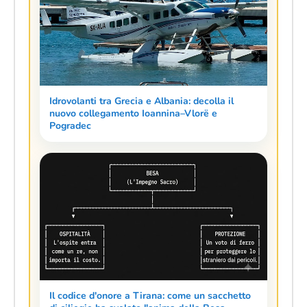
Idrovolanti tra Grecia e Albania: decolla il
nuovo collegamento Ioannina–Vlorë e
Pogradec
Il codice d'onore a Tirana: come un sacchetto